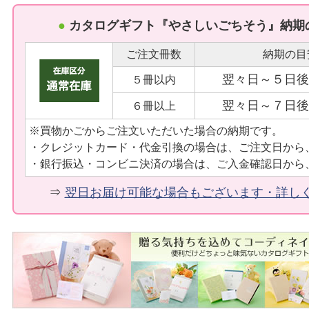
●
カタログギフト『やさしいごちそう』納期
ご注文冊数
納期の目
翌々日～５日後
５冊以内
翌々日～７日後
６冊以上
※買物かごからご注文いただいた場合の納期です。
・クレジットカード・代金引換の場合は、ご注文日から
・銀行振込・コンビニ決済の場合は、ご入金確認日から
⇒
翌日お届け可能な場合もございます・詳し