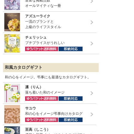
豊富な掲載点数
オールマイティな一冊
アズユーライク
一流のブランドと
上級のライフスタイル
チェリッシュ
プチプライスがうれしい
和風カタログギフト
和の心をイメージ。弔事にも最適なカタログギフト。
凛（りん）
落ち着いた和のイメージ
サユウ
和の心をイメージ弔事向けカタログ
至高（しこう）