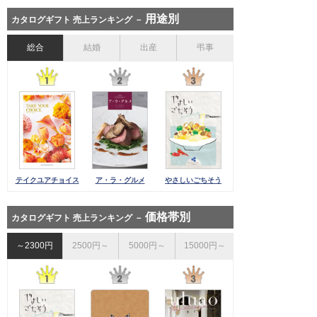
用途別
カタログギフト 売上ランキング －
総合
結婚
出産
弔事
テイクユアチョイス
ア・ラ・グルメ
やさしいごちそう
価格帯別
カタログギフト 売上ランキング －
～2300円
2500円～
5000円～
15000円～