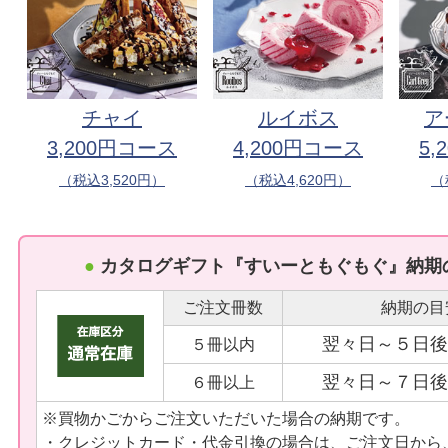
チャイ
ルイボス
ア
3,200円コース
4,200円コース
5,
（税込3,520円）
（税込4,620円）
（
●
カタログギフト『すいーともぐもぐ』納期
ご注文冊数
納期の目
翌々日～５日後
５冊以内
翌々日～７日後
６冊以上
※買物かごからご注文いただいた場合の納期です。
・クレジットカード・代金引換の場合は、ご注文日から