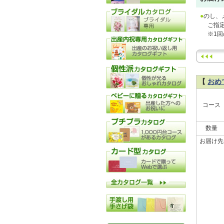
●
のし、
ご指定
※1回
【
おめ
コース
数量
お届け先