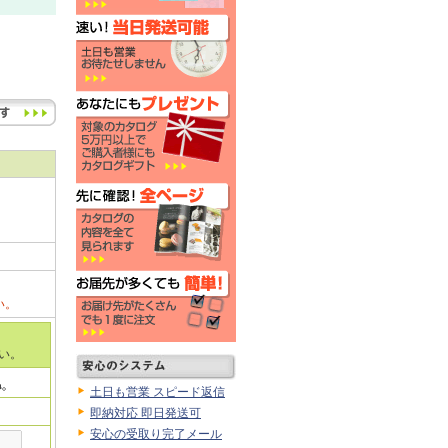
い。
い。
土日も営業 スピード返信
即納対応 即日発送可
安心の受取り完了メール