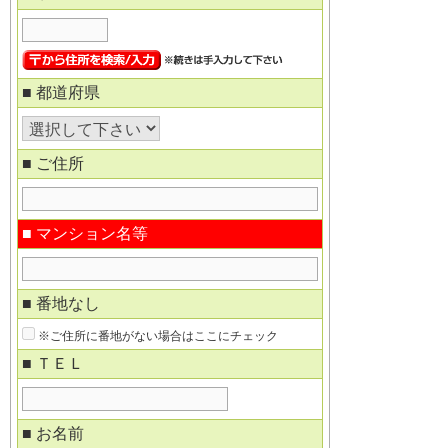
■ 都道府県
■ ご住所
■ マンション名等
■ 番地なし
※ご住所に番地がない場合はここにチェック
■ ＴＥＬ
■ お名前