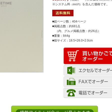
※システム料
を含んだ価格です。
（660円）
■総ページ数：404ページ
■掲載点数：約681点
（内、グルメ掲載点数：約26点）
■重量：844g
■箱サイズ：18.5×26.0×2.0cm