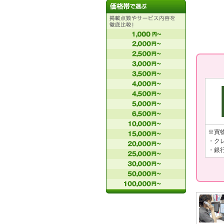
※買
・ク
・銀