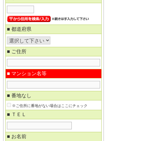
■ 都道府県
■ ご住所
■ マンション名等
■ 番地なし
※ご住所に番地がない場合はここにチェック
■ ＴＥＬ
■ お名前