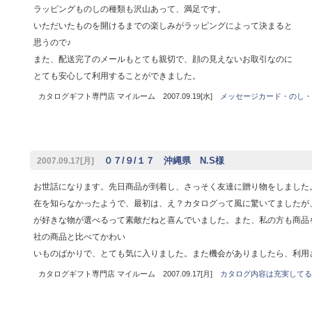
ラッピングものしの種類も沢山あって、満足です。
いただいたものを開けるまでの楽しみがラッピングによって決まると
思うので♪
また、配送完了のメールもとても親切で、顔の見えないお取引なのに
とても安心して利用することができました。
カタログギフト専門店 マイルーム 2007.09.19[水]
メッセージカード・のし・
０７/９/１７ 沖縄県 N.S様
2007.09.17[月]
お世話になります。先日商品が到着し、さっそく友達に贈り物をしました
在を知らなかったようで、最初は、え？カタログって風に驚いてましたが
が好きな物が選べるって素敵だねと喜んでいました。また、私の方も商品
社の商品と比べてかわい
いものばかりで、とても気に入りました。また機会がありましたら、利
カタログギフト専門店 マイルーム 2007.09.17[月]
カタログ内容は充実してる