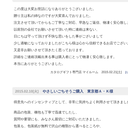
この度は大変お世話になりありがとうございました。
贈り主は私の姉なのですが大変喜んでおりました。
注文させて頂いてからもご丁寧なご対応、早急なご返信、物凄く安心致し
以前別の会社でお願いさせて頂いた時に連絡は来ない、
日にちは守って頂けず不快な思いをした事がございまして
少し過敏になっておりましたがこちら様は心から信頼できるお店でござい
又是非お願いさせて頂きたく思っております。
詳細をご連絡頂戴出来る事は購入者にとって物凄く安心致します。
本当にありがとうございました。
カタログギフト専門店 マイルーム 2015.02.21[土]
お
やさしいごちそうご購入 東京都Ａ・Ｋ様
2015.02.10[火]
得意先へのインセンティブとして、非常に気持ちよく利用させて頂きまし
商品の包装、梱包も丁寧で迅速でしたし、
質問や要望にも、みなさん親切にご対応いただきました。
包装も、包装紙が無料で沢山の種類から選べるところや、