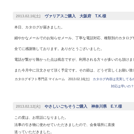
ヴァリアスご購入 大阪府 T.K.様
2013.02.16[土]
本日、カタログが届きました。
細やかなメールでのお知らせメール、丁寧な電話対応、種類別のカタログ
全てに感謝致しております。ありがとうございました。
電話が繋がり難かった点は残念ですが、利用される方々が多いのも頷けま
また今月中に注文させて頂く予定です。その節は、どうぞ宜しくお願い致
カタログギフト専門店 マイルーム 2013.02.16[土]
カタログ内容は充実してる
対応は早いの？
やさしいごちそうご購入 神奈川県 E.Y.様
2013.02.12[火]
この度は、お世話になりました。
法事の引き物に使わせていただきましたので、会食場所に直接
送っていただきました。