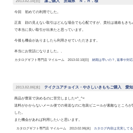
凛ご購入 茨城県 Ｎ．Ｈ．様
2013.02.10[日]
今回 初めての利用でした。
正直 顔の見えない取引はどんな場合でも心配ですが、貴社は連絡もきち
で本当に良い取引が出来たと思っています。
今後も機会がありましたら利用させていただきます。
本当にお世話になりました。、
カタログギフト専門店 マイルーム 2013.02.10[日]
納期は早いの？
,
返事や対応
テイクユアチョイス・やさしいきもちご購入 愛知県
2013.02.06[水]
商品が豊富で決めるのに苦労しました>^_^<
送料がかからないメール便での発送なのに包装ビニールが素敵なところが
した。
また機会があれば利用したいと思います。
カタログギフト専門店 マイルーム 2013.02.06[水]
カタログ内容は充実してる