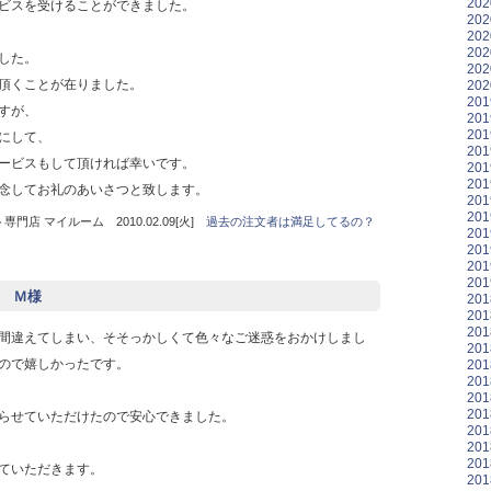
20
ービスを受けることができました。
20
20
20
ました。
20
を頂くことが在りました。
20
20
すが、
20
20
にして、
20
サービスもして頂ければ幸いです。
20
20
念してお礼のあいさつと致します。
20
20
門店 マイルーム 2010.02.09[火]
過去の注文者は満足してるの？
20
20
20
20
知県 Ｍ様
20
20
20
間違えてしまい、そそっかしくて色々なご迷惑をおかけしまし
20
ので嬉しかったです。
20
20
20
20
らせていただけたので安心できました。
20
20
20
ていただきます。
20