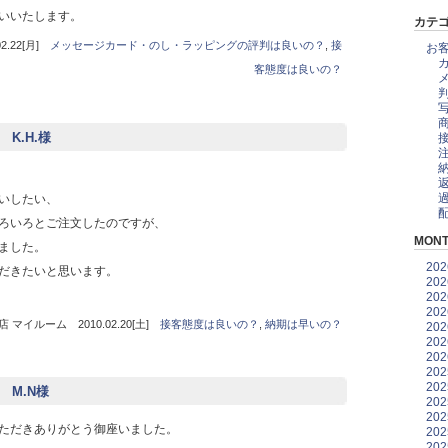
いいたします。
カテ
.22[月]
メッセージカード・のし・ラッピングの評判は良いの？
,
接
お
客態度は良いの？
 K.H.様
いしたい、
ろいろとご注文したのですが、
MONT
ました。
20
だきたいと思います。
20
20
20
マイルーム 2010.02.20[土]
接客態度は良いの？
,
納期は早いの？
20
20
20
20
20
都 M.N様
20
20
ただきありがとう御座いました。
20
20