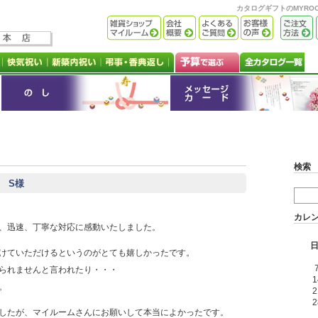
カタログギフトのMYR
検索
都 S様
カレ
、迅速、丁寧な対応に感動いたしました。
けていただけるというのがとても嬉しかったです。
られませんと言われたり・・・
1
。
2
2
したが、マイルームさんにお願いして本当によかったです。