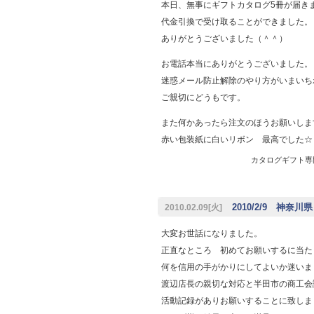
本日、無事にギフトカタログ5冊が届き
代金引換で受け取ることができました。
ありがとうございました（＾＾）
お電話本当にありがとうございました。
迷惑メール防止解除のやり方がいまいち
ご親切にどうもです。
また何かあったら注文のほうお願いしま
赤い包装紙に白いリボン 最高でした☆
カタログギフト専門店
2010/2/9 神奈川県
2010.02.09[火]
大変お世話になりました。
正直なところ 初めてお願いするに当
何を信用の手がかりにしてよいか迷い
渡辺店長の親切な対応と半田市の商工会
活動記録がありお願いすることに致し