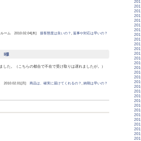
20
20
20
20
20
20
20
ム 2010.02.04[木]
接客態度は良いの？
,
返事や対応は早いの？
20
20
20
20
20
県 I様
20
20
ました。（こちらの都合で不在で受け取りは遅れましたが。）
20
20
20
20
10.02.01[月]
商品は、確実に届けてくれるの？
,
納期は早いの？
20
20
20
20
20
20
20
20
20
20
20
20