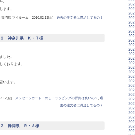
た。
20
20
します。
20
20
門店 マイルーム 2010.02.13[土]
過去の注文者は満足してるの？
20
20
20
20
２ 神奈川県 Ｋ・Ｔ様
20
20
20
20
ました。
20
20
しております。
20
20
20
20
思います。
20
20
20
.12[金]
メッセージカード・のし・ラッピングの評判は良いの？
,
過
20
20
去の注文者は満足してるの？
20
20
20
20
２ 静岡県 Ｒ・Ａ様
20
20