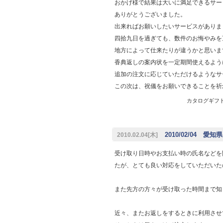
おかげ様で結果は大いに満足できるサ
ありがとうございました。
出来ればお願いしたいサービスがあり
四拾九日を過ぎても、数件のお悔やみ
地方によって仕来たりが違うかと思いま
香典返しの案内状を一定期間使えるよう
追加の注文に応じていただけるような
この次は、祝儀をお願いできることを祈
カタログギフト専
2010/02/04 愛
2010.02.04[木]
受け取り日時やお支払い時の氏名などを
たが、とても良い対応をしていただいた
また先方の方々が受け取った時間まで知
近々、またお返しをするときに利用させ