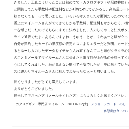
きました。正直こういったことは初めてで（カタログギフトや冠婚葬祭）
と閲覧してたら手数料や配送料などが1件に対してかかるし、高島屋カー
頼まなくても…って思いました。いろいろ考えましたが面倒だったのでイ
番上にマイルームさんがでてきてしかも手数料、配送料もかからなく、梱
ーな感じだったのでそちらにすぐに決めました。入力してやっと注文ボタ
ライン通販でたまにあるんですよねこうゆうことが。くわぁーと腹が立っ
自分が契約したカードの限度額の設定ミスによりエラーだと判明。カード
るとゆーし入力したデータをイチから入れ直すなんて…と頭がクラクラ心
のことをメールでマイルームさんに伝えたら限度額が上がるのを待ってく
うにしてくれました。顔が見えない取引で不安でしたが丁寧に教えていた
ズに終わりマイルームさんに頼んでよかったなぁ～と思いました。
長くなりましたがとても満足しています。
ありがとうございました。
担当して下さった方（メールをくれた方）にもよろしくお伝えください。
カタログギフト専門店 マイルーム 2011.07.02[土]
メッセージカード・のし・
客態度は良いの？