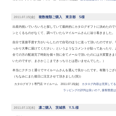
複数種類ご購入 東京都 S様
2011.07.15[金]
出産内祝いでいろいろと探していて最終的にカタログギフトに決めたので
ンとくるものがなくて、調べていたらマイルームさんに辿り着きました。
自分で直接手渡す方がいらしたので自宅のほうに送って頂いたのですが、
っかり大事に届けてください」というようなコメントが貼ってあったり、
全ての方の配達完了時刻を個々別に全てメールで頂いたのには大変驚きま
いたのですが、まさかここまできっちりとは思いませんでした。）
本当にクチコミ通りでマイルームさんを選んで良かったです。有難うござ
（ちなみにまた後日に注文させて頂きました(笑)）
カタログギフト専門店 マイルーム 2011.07.15[金]
カタログ内容は充実してる
ラッピングの評判は良いの？
,
接客態度は
凛ご購入 茨城県 Y.S.様
2011.07.13[水]