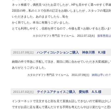
ネット検索で，偶然見つけたお店でしたが，HPも見やすく選べやすく早
2回目の時，私のミスで住所の訂正をお願いしましたが，スタッフの電話対
いただきました。あのままでしたら，恥を
かく所でした。本当に有難うございました。
とても利用しやすく，信頼を持てるので，今後も度々お願いすると思いま
カタログギフト専門店 マイルーム 2011.07.12[火]
接客態度は
ハンディコレクションご購入 神奈川県 K.I様
2011.07.09[土]
納期の件で早急に手配して頂き、期日に間に合わせていただき大変感謝し
ありがとうございました。
カタログギフト専門店 マイルーム 2011.07.09[土]
納期は早いの？
テイクユアチョイスご購入 愛知県 A.S.様
2011.07.02[土]
インターネットで注文すると顔を見て直接お話しできないので最初は少し
ですがお店に足を運んで選んだりする手間を考えたらやはり楽だなーと思