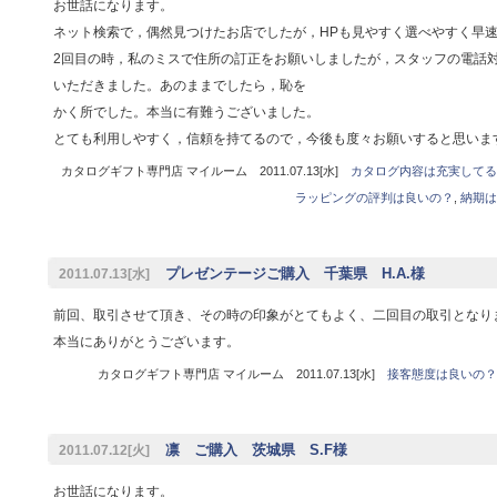
お世話になります。
ネット検索で，偶然見つけたお店でしたが，HPも見やすく選べやすく早
2回目の時，私のミスで住所の訂正をお願いしましたが，スタッフの電話対
いただきました。あのままでしたら，恥を
かく所でした。本当に有難うございました。
とても利用しやすく，信頼を持てるので，今後も度々お願いすると思いま
カタログギフト専門店 マイルーム 2011.07.13[水]
カタログ内容は充実してる
ラッピングの評判は良いの？
,
納期は
プレゼンテージご購入 千葉県 H.A.様
2011.07.13[水]
前回、取引させて頂き、その時の印象がとてもよく、二回目の取引となり
本当にありがとうございます。
カタログギフト専門店 マイルーム 2011.07.13[水]
接客態度は良いの？
凛 ご購入 茨城県 S.F様
2011.07.12[火]
お世話になります。