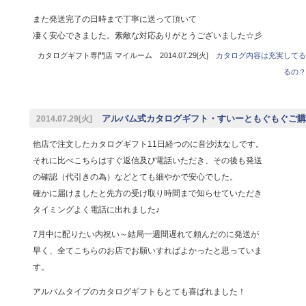
また発送完了の日時まで丁寧に送って頂いて
凄く安心できました。素敵な対応ありがとうございました☆彡
カタログギフト専門店 マイルーム 2014.07.29[火]
カタログ内容は充実してる
るの？
アルバム式カタログギフト・すいーともぐもぐご購入
2014.07.29[火]
他店で注文したカタログギフト11日経つのに音沙汰なしです。
それに比べこちらはすぐ返信及び電話いただき、その後も発送
の確認（代引きの為）などとても細やかで安心でした。
確かに届けましたと先方の受け取り時間まで知らせていただき
タイミングよく電話に出れました♪
7月中に配りたい内祝い～結局一週間遅れて頼んだのに発送が
早く、全てこちらのお店でお願いすればよかったと思っていま
す。
アルバムタイプのカタログギフトもとても喜ばれました！