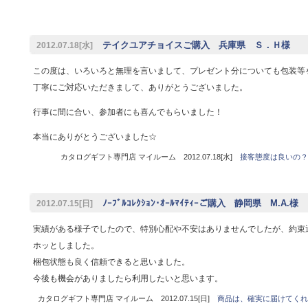
テイクユアチョイスご購入 兵庫県 Ｓ．Ｈ様
2012.07.18[水]
この度は、いろいろと無理を言いまして、プレゼント分についても包装等
丁寧にご対応いただきまして、ありがとうございました。
行事に間に合い、参加者にも喜んでもらいました！
本当にありがとうございました☆
カタログギフト専門店 マイルーム 2012.07.18[水]
接客態度は良いの？
ﾉｰﾌﾞﾙｺﾚｸｼｮﾝ･ｵｰﾙﾏｲﾃｨｰご購入 静岡県 M.A.様
2012.07.15[日]
実績がある様子でしたので、特別心配や不安はありませんでしたが、約束
ホッとしました。
梱包状態も良く信頼できると思いました。
今後も機会がありましたら利用したいと思います。
カタログギフト専門店 マイルーム 2012.07.15[日]
商品は、確実に届けてくれ