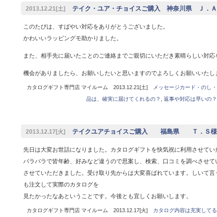
テイク・ユア・チョイスご購入 神奈川県 Ｊ．Ａ
2013.12.21[土]
このたびは、すばやい対応をありがとうございました。
かわいいラッピングモ助かりました。
また、相手先に届いたことのご連絡までご親切にいただき素晴らしい対応
機会がありましたら、お願いしたいと思いますのでよろしくお願いいたし
カタログギフト専門店 マイルーム 2013.12.21[土]
メッセージカード・のし・
品は、確実に届けてくれるの？
,
返事や対応は早いの？
テイクユアチョイスご購入 福島県 Ｔ．Ｓ様
2013.12.17[火]
先日は大変お世話になりました。カタログギフトを快気祝に利用させてい
バラバラで皆年齢、好みなど違うので思案し、検索、口コミを調べさせて
させていただきました。受け取り先からは大変喜ばれています。しいて言
も注文して実際のカタログを
見たかったなあということです。今後とも宜しくお願いします。
カタログギフト専門店 マイルーム 2013.12.17[火]
カタログ内容は充実してる