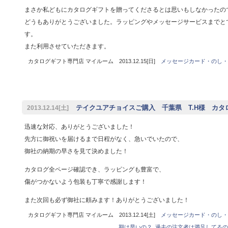
まさか私どもにカタログギフトを贈ってくださるとは思いもしなかったの
どうもありがとうございました。ラッピングやメッセージサービスまでと
す。
また利用させていただきます。
カタログギフト専門店 マイルーム 2013.12.15[日]
メッセージカード・のし・
テイクユアチョイスご購入 千葉県 T.H様 カタ
2013.12.14[土]
迅速な対応、ありがとうございました！
先方に御祝いを届けるまで日程がなく、急いでいたので、
御社の納期の早さを見て決めました！
カタログ全ページ確認でき、ラッピングも豊富で、
傷がつかないよう包装も丁寧で感謝します！
また次回も必ず御社に頼みます！ありがとうございました！
カタログギフト専門店 マイルーム 2013.12.14[土]
メッセージカード・のし・
期は早いの？
,
過去の注文者は満足してるの