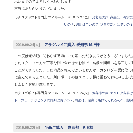
思いますのでよろしくお願いします。
本当にありがとうございました。
カタログギフト専門店 マイルーム 2019.09.27[金]
お客様の声
,
商品は、確実に
いの？
,
納期は早いの？
,
返事や対応は早いの？
アラグルメご購入 愛知県 M.F様
2019.09.24[火]
この度は短納期に関わらず迅速にご対応いただきありがとうこざいました
またスタッフの方の丁寧な問い合わせのお陰で、名前の間違いを修正して
ことができました。まだ商品を頼んではいませんが、カタログを受け取っ
に喜んでもらえました。川口様・その他スタッフ様に重ねてお礼申し上げ
も宜しくお願い致します。
カタログギフト専門店 マイルーム 2019.09.24[火]
お客様の声
,
カタログ内容は
ド・のし・ラッピングの評判は良いの？
,
商品は、確実に届けてくれるの？
,
接客
至高ご購入 東京都 K.H様
2019.09.22[日]