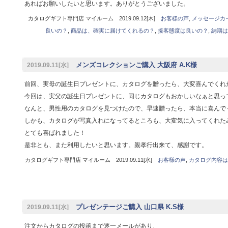
あればお願いしたいと思います。ありがとうございました。
カタログギフト専門店 マイルーム 2019.09.12[木]
お客様の声
,
メッセージカ
良いの？
,
商品は、確実に届けてくれるの？
,
接客態度は良いの？
,
納期は
メンズコレクションご購入 大阪府 A.K様
2019.09.11[水]
前回、実母の誕生日プレゼントに、カタログを贈ったら、大変喜んでくれ
今回は、実父の誕生日プレゼントに、同じカタログもおかしいなぁと思っ
なんと、男性用のカタログを見つけたので、早速贈ったら、本当に喜んで
しかも、カタログが写真入れになってるところも、大変気に入ってくれた
とても喜ばれました！
是非とも、また利用したいと思います。親孝行出来て、感謝です。
カタログギフト専門店 マイルーム 2019.09.11[水]
お客様の声
,
カタログ内容は
プレゼンテージご購入 山口県 K.S様
2019.09.11[水]
注文からカタログの投函まで逐一メールがあり、