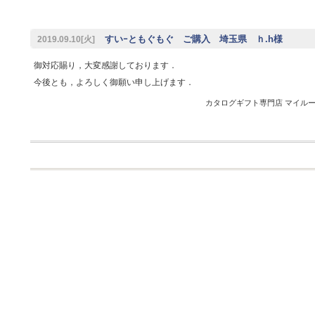
すいｰともぐもぐ ご購入 埼玉県 ｈ.h様
2019.09.10[火]
御対応賜り，大変感謝しております．
今後とも，よろしく御願い申し上げます．
カタログギフト専門店 マイルーム 