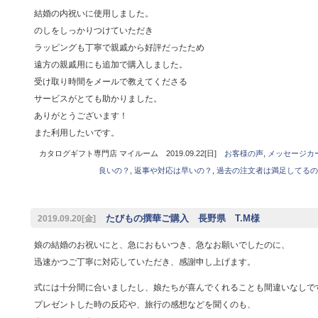
結婚の内祝いに使用しました。
のしをしっかりつけていただき
ラッピングも丁寧で親戚から好評だったため
遠方の親戚用にも追加で購入しました。
受け取り時間をメールで教えてくださる
サービスがとても助かりました。
ありがとうございます！
また利用したいです。
カタログギフト専門店 マイルーム 2019.09.22[日]
お客様の声
,
メッセージカ
良いの？
,
返事や対応は早いの？
,
過去の注文者は満足してるの
たびもの撰華ご購入 長野県 T.M様
2019.09.20[金]
娘の結婚のお祝いにと、急におもいつき、急なお願いでしたのに、
迅速かつご丁寧に対応していただき、感謝申し上げます。
式には十分間に合いましたし、娘たちが喜んでくれることも間違いなしで
プレゼントした時の反応や、旅行の感想などを聞くのも、