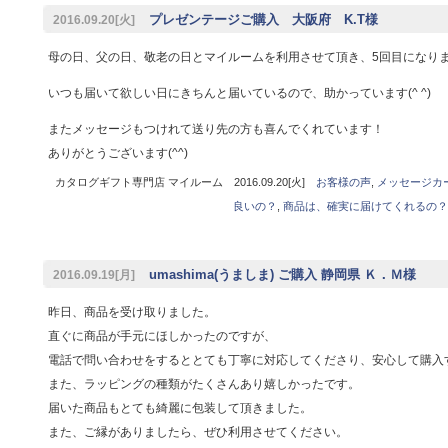
プレゼンテージご購入 大阪府 K.T様
2016.09.20[火]
母の日、父の日、敬老の日とマイルームを利用させて頂き、5回目になり
いつも届いて欲しい日にきちんと届いているので、助かっています(^ ^)
またメッセージもつけれて送り先の方も喜んでくれています！
ありがとうございます(^^)
カタログギフト専門店 マイルーム 2016.09.20[火]
お客様の声
,
メッセージカ
良いの？
,
商品は、確実に届けてくれるの？
umashima(うましま) ご購入 静岡県 Ｋ．Ｍ様
2016.09.19[月]
昨日、商品を受け取りました。
直ぐに商品が手元にほしかったのですが、
電話で問い合わせをするととても丁寧に対応してくださり、安心して購入
また、ラッピングの種類がたくさんあり嬉しかったです。
届いた商品もとても綺麗に包装して頂きました。
また、ご縁がありましたら、ぜひ利用させてください。