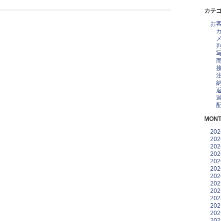
カテ
お
MONT
20
20
20
20
20
20
20
20
20
20
20
20
20