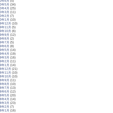
20年6月
(5)
20年5月
(34)
20年4月
(25)
20年3月
(11)
20年2月
(7)
20年1月
(10)
19年12月
(10)
19年11月
(5)
19年10月
(6)
19年9月
(12)
19年8月
(2)
19年7月
(5)
19年6月
(8)
19年5月
(14)
19年4月
(19)
19年3月
(16)
19年2月
(11)
19年1月
(14)
18年12月
(21)
18年11月
(10)
18年10月
(10)
18年9月
(11)
18年8月
(10)
18年7月
(13)
18年6月
(12)
18年5月
(20)
18年4月
(14)
18年3月
(23)
18年2月
(7)
18年1月
(16)