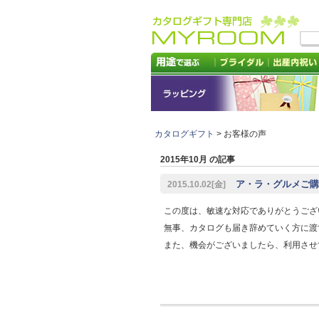
カタログギフト
> お客様の声
2015年10月 の記事
ア・ラ・グルメご購
2015.10.02[金]
この度は、敏速な対応でありがとうござ
無事、カタログも届き辞めていく方に渡
また、機会がございましたら、利用させ