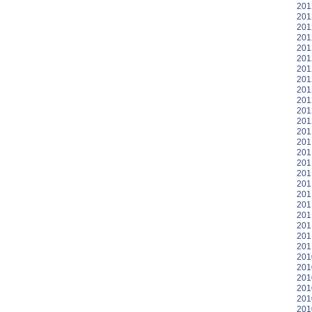
20
20
20
20
20
20
20
20
20
20
20
20
20
20
20
20
20
20
20
20
20
20
20
20
20
20
20
20
20
20