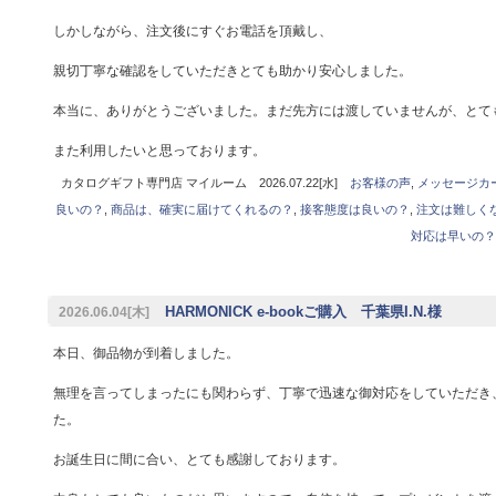
しかしながら、注文後にすぐお電話を頂戴し、
親切丁寧な確認をしていただきとても助かり安心しました。
本当に、ありがとうございました。まだ先方には渡していませんが、とて
また利用したいと思っております。
カタログギフト専門店 マイルーム 2026.07.22[水]
お客様の声
,
メッセージカ
良いの？
,
商品は、確実に届けてくれるの？
,
接客態度は良いの？
,
注文は難しく
対応は早いの？
HARMONICK e-bookご購入 千葉県I.N.様
2026.06.04[木]
本日、御品物が到着しました。
無理を言ってしまったにも関わらず、丁寧で迅速な御対応をしていただき
た。
お誕生日に間に合い、とても感謝しております。