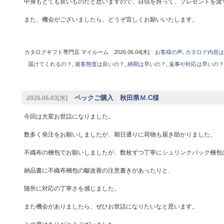
中身もとても良いものだと思いますので、自信を持って、プレゼントを渡
また、機会がございましたら、どうぞ宜しくお願いいたします。
カタログギフト専門店 マイルーム 2026.06.04[木]
お客様の声
,
カタログ内容は
届けてくれるの？
,
接客態度は良いの？
,
納期は早いの？
,
返事や対応は早いの？
ペックご購入 秋田県Ｍ.C様
2026.06.03[水]
今回は大変お世話になりました。
数多く発注をお願いしましたが、期日通りに荷物も届き助かりました。
不織布の梱包でお願いしましたが、数枚ずつ丁寧にシュリンクパック梱包
納品書に不織布梱包の皺改善の注意書きがあったりと、
随所に対応の丁寧さを感じました。
また機会がありましたら、ぜひお世話になりたいなと思います。