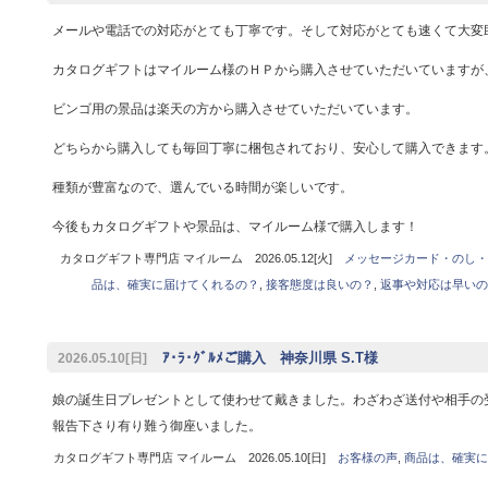
メールや電話での対応がとても丁寧です。そして対応がとても速くて大変
カタログギフトはマイルーム様のＨＰから購入させていただいていますが
ビンゴ用の景品は楽天の方から購入させていただいています。
どちらから購入しても毎回丁寧に梱包されており、安心して購入できます
種類が豊富なので、選んでいる時間が楽しいです。
今後もカタログギフトや景品は、マイルーム様で購入します！
カタログギフト専門店 マイルーム 2026.05.12[火]
メッセージカード・のし・
品は、確実に届けてくれるの？
,
接客態度は良いの？
,
返事や対応は早いの
ｱ･ﾗ･ｸﾞﾙﾒご購入 神奈川県 S.T様
2026.05.10[日]
娘の誕生日プレゼントとして使わせて戴きました。わざわざ送付や相手の
報告下さり有り難う御座いました。
カタログギフト専門店 マイルーム 2026.05.10[日]
お客様の声
,
商品は、確実に