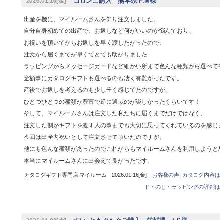
コロンご購入 熊本県 F.M様
2026.01.16[金]
出産を機に、マイルームさんを知り注文しました。
自分自身初めての出産で、お返しなど何がいいのか悩んでおり、
お祝いを頂いてからお返しを早く渡したかったので、
注文から届くまでが早くてとても助かりました
ラッピングからメッセージカードなど細かい所まで色んな種類から選べて
金額事にカタログギフトも選べるのも凄く有難かったです。
産後でお返しを考えるのも少し辛く感じてたのですが、
ひとつひとつの種類が豊富で逆に選ぶのが楽しかったくらいです！
そして、マイルームさんは注文した私たちに届くまでだけではなく、
注文した側がギフトを渡す人の事までも大切に思ってくれているのを感じ
今回は出産内祝いとして注文させて頂いたのですが、
他にも色んな種類があったのでこれからもマイルームさんを利用しようと
本当にマイルームさんに出会えて良かったです。
カタログギフト専門店 マイルーム 2026.01.16[金]
お客様の声
,
カタログ内容は
ド・のし・ラッピングの評判は