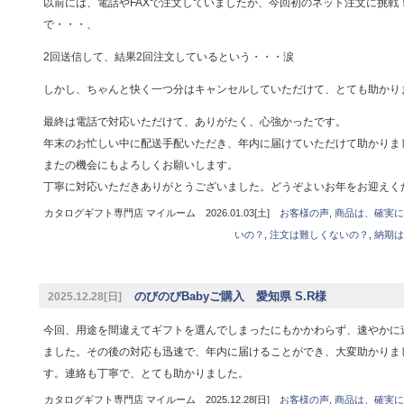
以前には、電話やFAXで注文していましたが、今回初のネット注文に挑戦！
で・・・、
2回送信して、結果2回注文しているという・・・涙
しかし、ちゃんと快く一つ分はキャンセルしていただけて、とても助かり
最終は電話で対応いただけて、ありがたく、心強かったです。
年末のお忙しい中に配送手配いただき、年内に届けていただけて助かりま
またの機会にもよろしくお願いします。
丁寧に対応いただきありがとうございました。どうぞよいお年をお迎えく
カタログギフト専門店 マイルーム 2026.01.03[土]
お客様の声
,
商品は、確実に
いの？
,
注文は難しくないの？
,
納期は
のびのびBabyご購入 愛知県 S.R様
2025.12.28[日]
今回、用途を間違えてギフトを選んでしまったにもかかわらず、速やかに
ました。その後の対応も迅速で、年内に届けることができ、大変助かりま
す。連絡も丁寧で、とても助かりました。
カタログギフト専門店 マイルーム 2025.12.28[日]
お客様の声
,
商品は、確実に