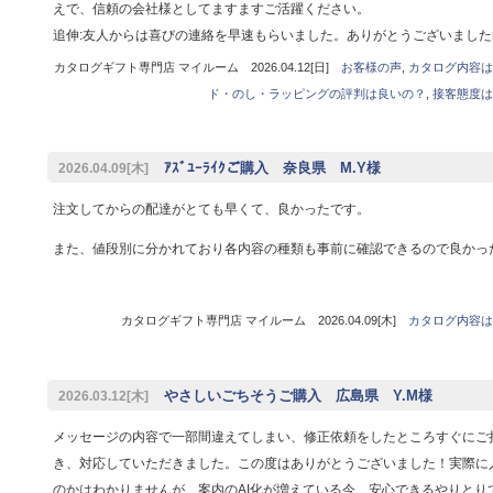
えで、信頼の会社様としてますますご活躍ください。
追伸:友人からは喜びの連絡を早速もらいました。ありがとうございましたm(.
カタログギフト専門店 マイルーム 2026.04.12[日]
お客様の声
,
カタログ内容は
ド・のし・ラッピングの評判は良いの？
,
接客態度は
ｱｽﾞﾕｰﾗｲｸご購入 奈良県 M.Y様
2026.04.09[木]
注文してからの配達がとても早くて、良かったです。
また、値段別に分かれており各内容の種類も事前に確認できるので良かっ
カタログギフト専門店 マイルーム 2026.04.09[木]
カタログ内容は
やさしいごちそうご購入 広島県 Y.M様
2026.03.12[木]
メッセージの内容で一部間違えてしまい、修正依頼をしたところすぐにご
き、対応していただきました。この度はありがとうございました！実際に
のかはわかりませんが、案内のAI化が増えている今、安心できるやりとり