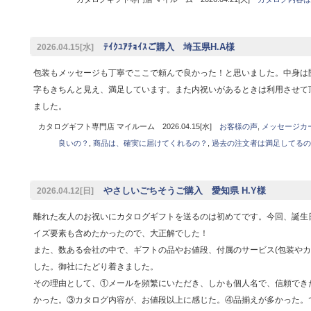
ﾃｲｸﾕｱﾁｮｲｽご購入 埼玉県H.A様
2026.04.15[水]
包装もメッセージも丁寧でここで頼んで良かった！と思いました。中身は
字もきちんと見え、満足しています。また内祝いがあるときは利用させて
ました。
カタログギフト専門店 マイルーム 2026.04.15[水]
お客様の声
,
メッセージカ
良いの？
,
商品は、確実に届けてくれるの？
,
過去の注文者は満足してるの
やさしいごちそうご購入 愛知県 H.Y様
2026.04.12[日]
離れた友人のお祝いにカタログギフトを送るのは初めてです。今回、誕生
イズ要素も含めたかったので、大正解でした！
また、数ある会社の中で、ギフトの品やお値段、付属のサービス(包装やカ
した。御社にたどり着きました。
その理由として、①メールを頻繁にいただき、しかも個人名で、信頼でき
かった。③カタログ内容が、お値段以上に感じた。④品揃えが多かった。