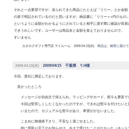
それと一点要望ですが、送られてきた商品にたとえば「リリー」とか金額
の差で明記されているのだと思いますが、納品書に「リリー＝○円のもの
というように金額がわかるようにされていると相手に渡す際に確認が容易
できうれしいです。ユーザーは商品名と金額を覚えておりませんので。
すいません
カタログギフト専門店 マイルーム 2009.04.15[水]
商品は、確実に届けて
2009/04/15 千葉県 Y.H様
2009.04.15[水]
今回、貴社に満足しております。
良かったところ
メッセージが自由文で添えられ、ラッピングやカード、熨斗も豊富で
今回は堅苦しくしたくなかったのですが、できれば熨斗を付けたいと
いまたので、カジュアルな熨斗があり、希望がかないました。
こまめに御連絡下さり、不安なく過ごせました。
特に受取り完了のお知らせは、今まで受けたことがなかった（ネット