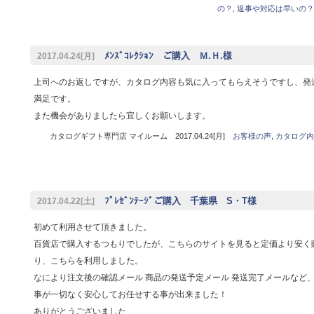
の？
,
返事や対応は早いの？
ﾒﾝｽﾞｺﾚｸｼｮﾝ ご購入 Ｍ.Ｈ.様
2017.04.24[月]
上司へのお返しですが、カタログ内容も気に入ってもらえそうですし、発
満足です。
また機会がありましたら宜しくお願いします。
カタログギフト専門店 マイルーム 2017.04.24[月]
お客様の声
,
カタログ内
ﾌﾟﾚｾﾞﾝﾃｰｼﾞご購入 千葉県 S・T様
2017.04.22[土]
初めて利用させて頂きました。
百貨店で購入するつもりでしたが、こちらのサイトを見ると定価より安く
り、こちらを利用しました。
なにより注文後の確認メール 商品の発送予定メール 発送完了メールなど
事が一切なく安心してお任せする事が出来ました！
ありがとうございました