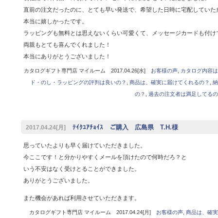
直前の注文だったのに、とても早い発送で、希望した日時に宅配していた
本当に嬉しかったです。
ラッピングも無料とは思えないくらい可愛くて、メッセージカードも付け
両親もとても喜んでくれました！
本当にありがとうございました！
カタログギフト専門店 マイルーム 2017.04.26[水]
お客様の声
,
カタログ内容は
ド・のし・ラッピングの評判は良いの？
,
商品は、確実に届けてくれるの？
,
納
の？
,
過去の注文者は満足してるの
ﾃｲｸﾕｱﾁｮｲｽ ご購入 広島県 T.H.様
2017.04.24[月]
思っていたよりも早く届けていただきました。
今ここです！と分かりやすくメールを頂けたので何時だろ？と
いう不安はなく受けとることができました。
ありがとうございました。
また機会があれば利用させていただきます。
カタログギフト専門店 マイルーム 2017.04.24[月]
お客様の声
,
商品は、確実