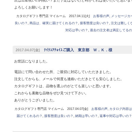
次は出産祝いの内祝い？まだ予定はないけど時がくれば使いたいと思いま
よろしくお願いします！
カタログギフト専門店 マイルーム 2017.04.11[火]
お客様の声
,
メッセージカ
良いの？
,
商品は、確実に届けてくれるの？
,
接客態度は良いの？
,
注文は難しく
対応は早いの？
,
過去の注文者は満足してるの
ﾃｲｸﾕｱﾁｮｲｽご購入 東京都 Ｗ．Ｋ．様
2017.04.07[金]
お世話になりました。
電話にて問い合わせた所、ご親切に対応していただきました。
注文してからも、メールで何度も連絡いただきとても安心しました。
カタログギフトは、品物を選ぶのがとても楽しいと思います。
これからも素敵な品物をぜひ見つけて下さい。
ありがとうございました。
カタログギフト専門店 マイルーム 2017.04.07[金]
お客様の声
,
カタログ内容は
届けてくれるの？
,
接客態度は良いの？
,
納期は早いの？
,
返事や対応は早いの？