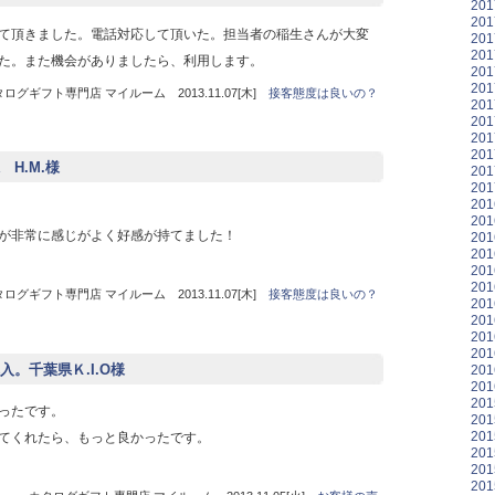
20
20
て頂きました。電話対応して頂いた。担当者の稲生さんが大変
20
20
た。また機会がありましたら、利用します。
20
20
ログギフト専門店 マイルーム 2013.11.07[木]
接客態度は良いの？
20
20
20
20
H.M.様
20
20
20
20
が非常に感じがよく好感が持てました！
20
20
20
20
ログギフト専門店 マイルーム 2013.11.07[木]
接客態度は良いの？
20
20
20
20
。千葉県Ｋ.I.O様
20
20
20
ったです。
20
20
てくれたら、もっと良かったです。
20
20
20