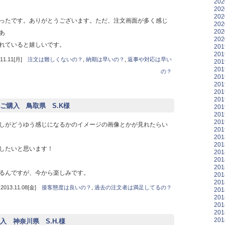
20
20
20
ったです。ありがとうございます。ただ、注文画面が多く感じ
20
20
あ
20
れていると嬉しいです。
20
20
1.11[月]
注文は難しくないの？
,
納期は早いの？
,
返事や対応は早い
20
20
の？
20
20
20
20
ご購入 鳥取県 S.K様
20
20
20
しがどうゆう感じになるかのイメージの画像とかが見れたらい
20
20
20
したいと思います！
20
20
20
るんですが、今から楽しみです。
20
20
3.11.08[金]
接客態度は良いの？
,
過去の注文者は満足してるの？
20
20
20
20
20
 神奈川県 S.H.様