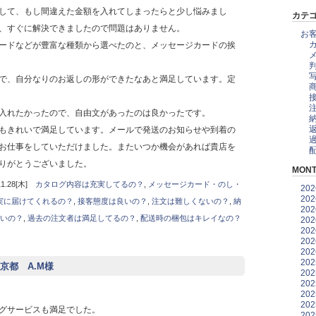
して、もし間違えた金額を入れてしまったらと少し悩みまし
カテ
、すぐに解決できましたので問題はありません。
お
ードなどが豊富な種類から選べたのと、メッセージカードの挨
で、自分なりのお返しの形ができたなあと満足しています。定
入れたかったので、自由文があったのは良かったです。
もきれいで満足しています。メールで発送のお知らせや到着の
お仕事をしていただけました。またいつか機会があれば貴店を
りがとうございました。
MONT
.28[木]
カタログ内容は充実してるの？
,
メッセージカード・のし・
20
20
実に届けてくれるの？
,
接客態度は良いの？
,
注文は難しくないの？
,
納
20
いの？
,
過去の注文者は満足してるの？
,
配送時の梱包はキレイなの？
20
20
20
20
20
京都 A.M様
20
20
20
20
グサービスも満足でした。
20