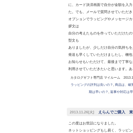
に、カード決済画面で自分が金額を入力
た。でも、メールで質問させていただき
オプションでラッピングやメッセージカ
拶文は
自分の考えたものを作っていただけたの
型文も
ありましたが、少しだけ自分の気持ちを
発送も早くしていただけましたし、梱包
お知らせもいただけて、最後まで丁寧な
利用させていただきたいと思います。あ
カタログギフト専門店 マイルーム 2013.11
ラッピングの評判は良いの？
,
商品は、確
期は早いの？
,
返事や対応は早
えらんでご購入 東
2013.11.26[火]
この度はお世話になりました。
ネットショッピングもし易く、ラッピン