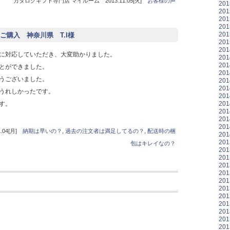
カタログギフト専門店 マイルーム 2013.11.05[火]
お客様の声
20
20
20
20
20
購入 神奈川県 T.I様
20
20
に対応していただき、大変助かりました。
20
20
とができました。
20
うございました。
20
20
うれしかったです。
20
20
す。
20
20
20
04[月]
納期は早いの？
,
過去の注文者は満足してるの？
,
配送時の梱
20
20
包はキレイなの？
20
20
20
20
20
20
20
20
20
20
20