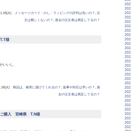
20
20
20
.26[火]
メッセージカード・のし・ラッピングの評判は良いの？
,
注
20
文は難しくないの？
,
過去の注文者は満足してるの？
20
20
20
20
20
.T様
20
20
20
20
20
がいいし、
20
20
20
20
20
20
26[火]
商品は、確実に届けてくれるの？
,
返事や対応は早いの？
,
過
20
去の注文者は満足してるの？
20
20
20
20
20
ご購入 宮崎県 T.N様
20
20
20