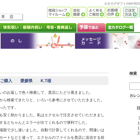
カタログギフトのMYR
検索
スご購入 愛媛県 K.T様
いのお返しで色々検索して、貴店にたどり着きました。
カレ
から検索できたりと、いろいろ参考にさせていただきました。
ったです。
も安く助かりました。私はエクセルで注文させていただきまし
するとちゃんとエラーが出てくれるので便利でした。
1
1
場面で少し迷いました。自動で計算してくれるので、間違いは
2
カートなどと違って、エクセルのファイルを貴店に送信する前