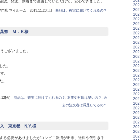
20
確認、発送、到着まで連絡していただけて、安心できました。
20
20
店 マイルーム 2013.11.23[土]
商品は、確実に届けてくれるの？
20
20
20
20
葉県 Ｍ．Ｋ様
20
20
20
20
とうございました。
20
20
20
20
した。
20
ます。
20
20
た。
20
20
20
12[火]
商品は、確実に届けてくれるの？
,
返事や対応は早いの？
,
過
20
20
去の注文者は満足してるの？
20
20
20
20
 東京都 N.Y.様
20
20
20
する必要がありましたがコンビニ決済が出来、送料や代引き手