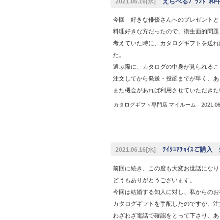
えらべるﾌﾞﾗﾝﾄﾞ
2021.06.16[水]
今回 好きな俳優さんへのプレゼントと
料理好きな方だったので、衛生面的問題
考えていた時に、カタログギフトを送れ
た。
選ぶ際に、カタログの中身が見られるこ
注文してから発送・投函までが早く、あ
また機会があれば利用させていただきた
カタログギフト専門店 マイルーム 2021.06.
ﾃｲｸﾕｱﾁｮｲｽご購
2021.06.16[水]
前回に続き、この度も大変お世話になり
どうもありがとうございます。
今回は結婚する知人に対し、私からのお
カタログギフトを手配したのですが、注
わざわざ電話で確認をとって下さり、あ