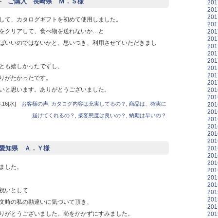
和牛 ご購入 長崎県 Ｍ．Ｓ様
20
20
20
して、カタログギフトを初めて使用しました。
20
をクリアして、食べ物を送れないか…と
20
20
ばいいのではないかと、思いつき、利用させていただきまし
20
20
20
とも嬉しかったですし、
20
20
りがたかったです。
20
いと思います。ありがとうございました。
20
20
16[水]
お客様の声
,
カタログ内容は充実してるの？
,
商品は、確実に
20
20
届けてくれるの？
,
接客態度は良いの？
,
納期は早いの？
20
20
20
20
入 愛知県 Ａ．Ｙ様
20
20
20
ました。
20
20
20
祝いとして
20
20
文時の私の勘違いに気づいて頂き、
20
りがとうございました。恥をかかずにすみました。
20