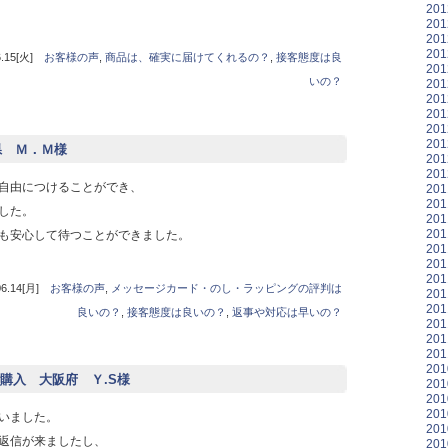
20
20
20
20
15[火]
お客様の声
,
商品は、確実に届けてくれるの？
,
接客態度は良
20
いの？
20
20
20
20
20
県 Ｍ．Ｍ様
20
20
自由につけることができ、
20
20
した。
20
20
も安心して待つことができました。
20
20
20
.14[月]
お客様の声
,
メッセージカード・のし・ラッピングの評判は
20
20
良いの？
,
接客態度は良いの？
,
返事や対応は早いの？
20
20
20
20
購入 大阪府 Ｙ.S様
20
20
20
いました。
20
返信が来ましたし、
20