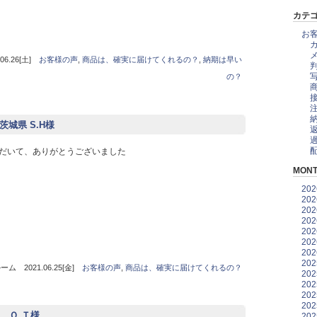
カテ
お
6.26[土]
お客様の声
,
商品は、確実に届けてくれるの？
,
納期は早い
の？
茨城県 S.H様
だいて、ありがとうございました
MONT
20
20
20
20
20
20
20
20
 2021.06.25[金]
お客様の声
,
商品は、確実に届けてくれるの？
20
20
20
20
 Ｏ.Ｔ様
20