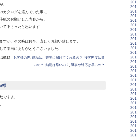
20
が、
20
20
のカタログを選んでいた事に
20
斗紙のお願いした内容から、
20
20
いて下さったと思います
20
20
20
ますが、その時は何卒、宜しくお願い致します。
20
20
して本当にありがとうございました。
20
20
16[水]
お客様の声
,
商品は、確実に届けてくれるの？
,
接客態度は良
20
いの？
,
納期は早いの？
,
返事や対応は早いの？
20
20
20
20
20
S様
20
20
た
ですよ。
20
20
。
20
20
20
20
20
20
20