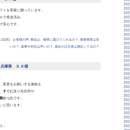
20
20
フトを実家に贈っています。
20
20
ルで発送済み、
20
で安心です。
20
20
20
20
21[月]
お客様の声
,
商品は、確実に届けてくれるの？
,
接客態度は良
20
いの？
,
返事や対応は早いの？
,
過去の注文者は満足してるの？
20
20
20
20
20
入 兵庫県 Ｓ.Ｋ様
20
20
、
20
20
、変更をお願いする連絡を
20
20
、
すぐに
送り先住所や
20
難かった
です。
20
20
いと思います。
20
20
20
20
20
ス」