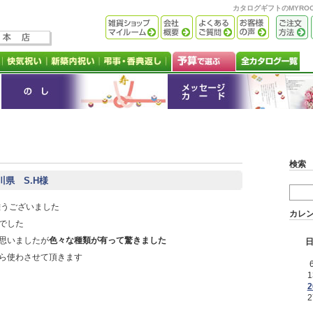
カタログギフトのMYR
検索
川県 S.H様
難うございました
カレ
でした
思いましたが
色々な種類が有って驚きました
ら使わさせて頂きます
1
2
2