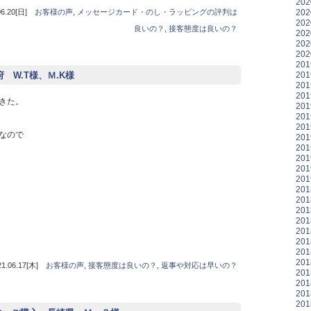
20
20
.20[日]
お客様の声
,
メッセージカード・のし・ラッピングの評判は
20
良いの？
,
接客態度は良いの？
20
20
20
20
20
府 W.T様、Ｍ.K様
20
20
きた。
20
20
20
なので
20
20
20
20
20
20
20
20
20
20
20
20
20
06.17[木]
お客様の声
,
接客態度は良いの？
,
返事や対応は早いの？
20
20
20
20