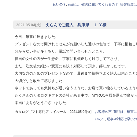
良いの？
,
商品は、確実に届けてくれるの？
,
接客態度は
えらんでご購入 兵庫県 Ｊ.Ｙ様
2021.05.04[火]
今日、無事に届きました。
プレゼントなので開けれませんがお願いした通りの包装で、丁寧に梱包し
分からない事が多くあり、電話で問い合わせたところ、
担当の女性の方が一生懸命、丁寧に礼儀正しく対応して下さり、
また、注文後の細かい変更にも快く対応して頂き、嬉しかったです。
大切な方のためのプレゼントなので、最後まで気持ちよく購入出来たこと
大切だなと改めて感じました。
ネットであっても気持ちが通い合うような、お店で買い物をしているよう
たくさんのカタログギフトの会社がある中で、MYROOM様を選んで良か
本当にありがとうございました。
カタログギフト専門店 マイルーム 2021.05.04[火]
お客様の声
,
商品は、確実に
いの？
,
返事や対応は早いの