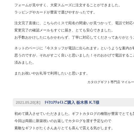
フォームが見やすく、大変スムーズに注文することができました。
ラッピングやカードが豊富で選びやすかったです。
注文完了直後に、こちらのミスで宛名の間違いが見つかって、電話で対応
変更完了の確認メールもすぐに届き、とても安心できました。
お手数おかけしたにもかかわらず、丁寧に対応してくださってありがとう
ネットのページに『今スタッフが電話に出られます』というような案内が
思うのですが、それがすごく良いと思いました！そのおかげで電話するこ
済みました。
またお祝いやお礼等で利用したいと思います。
カタログギフト専門店 マイルーム 
ﾃｲｸﾕｱﾁｮｲｽご購入 栃木県 K.T様
2021.05.20[木]
初めて購入させていただきました。ギフトカタログの種類が豊富でとても
今回は両親に新築祝いのお返しでカタログを渡す予定なので
素敵なギフトがたくさんありとても喜んで貰える気がします。