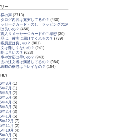
ゴリー
客様の声
(2713)
カタログ内容は充実してるの？
(430)
メッセージカード・のし・ラッピングの評
判は良いの？
(466)
写真入りメッセージカードのご感想
(30)
商品は、確実に届けてくれるの？
(739)
接客態度は良いの？
(801)
注文は難しくないの？
(241)
納期は早いの？
(623)
返事や対応は早いの？
(943)
過去の注文者は満足してるの？
(964)
配送時の梱包はキレイなの？
(184)
HLY
26年8月
(1)
26年7月
(1)
26年6月
(2)
26年5月
(6)
26年4月
(5)
26年3月
(3)
26年2月
(3)
26年1月
(5)
25年12月
(7)
25年11月
(2)
25年10月
(4)
25年9月
(3)
25年8月
(7)