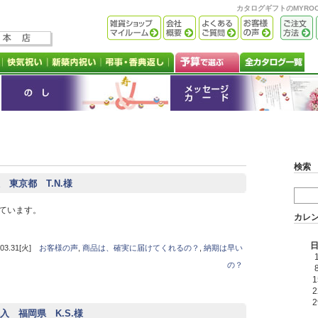
カタログギフトのMYR
検索
東京都 T.N.様
ています。
カレ
3.31[火]
お客様の声
,
商品は、確実に届けてくれるの？
,
納期は早い
の？
1
2
2
 福岡県 K.S.様