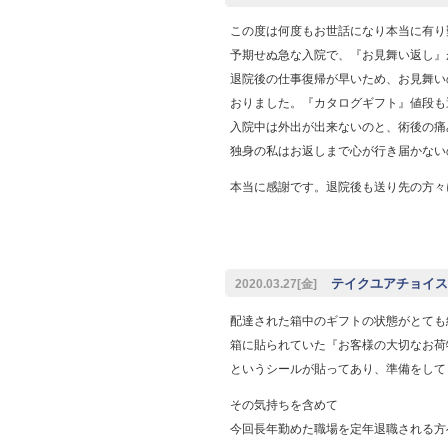
この度は何度もお世話になり本当に有り
予期せぬ急な入院で、『お見舞い返し』
退院後の仕事復帰が早いため、お見舞い
おりました。『カタログギフト』値段も
入院中は外出が出来ないのと、術後の痛
独身の私はお返しまで心が行き届かない
本当に感謝です。退院後も送り先の方々
テイクユアチョイスご
2020.03.27[金]
配達された箱中のギフトの状態がとても
箱に貼られていた『お客様の大切なお荷
というシールが貼ってあり、準備をして
その気持ちを含めて
今回長年勤めた職場を定年退職される方