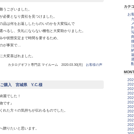
カテ
難うございました。
お
が必要となり貴社を見つけました。
の品は何をお返ししたらのいのかを大変悩んで
選べるし、失礼にならない梱包と大変助かりました。
みや状態安定まで時間を要するため、
のが事実で…
に大変喜ばれました。
カタログギフト専門店 マイルーム 2020.03.30[月]
お客様の声
MONT
20
20
購入 宮城県 Y.C.様
20
20
綺麗でした！
20
20
物です』
20
くれた方々の気持ちが伝わるものでした。
20
20
20
20
へ贈りたいと思います。
20
20