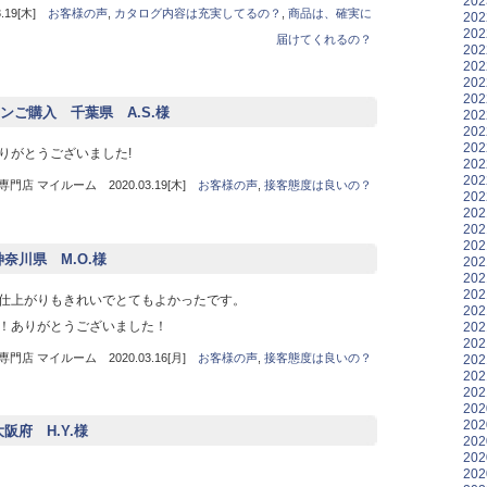
20
19[木]
お客様の声
,
カタログ内容は充実してるの？
,
商品は、確実に
20
20
届けてくれるの？
20
20
20
20
ご購入 千葉県 A.S.様
20
20
20
りがとうございました!
20
20
店 マイルーム 2020.03.19[木]
お客様の声
,
接客態度は良いの？
20
20
20
20
神奈川県 M.O.様
20
20
20
仕上がりもきれいでとてもよかったです。
20
！ありがとうございました！
20
20
店 マイルーム 2020.03.16[月]
お客様の声
,
接客態度は良いの？
20
20
20
20
20
大阪府 H.Y.様
20
20
20