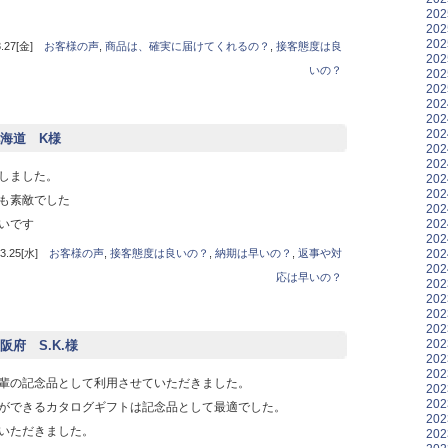
20
20
20
27[金]
お客様の声
,
商品は、確実に届けてくれるの？
,
接客態度は良
20
いの？
20
20
20
20
20
海道 K様
20
20
しました。
20
20
も素敵でした
20
20
いです
20
20
.25[水]
お客様の声
,
接客態度は良いの？
,
納期は早いの？
,
返事や対
20
応は早いの？
20
20
20
20
20
府 S.K.様
20
20
輩の記念品として利用させていただきました。
20
20
ができるカタログギフトは記念品として最適でした。
20
いただきました。
20