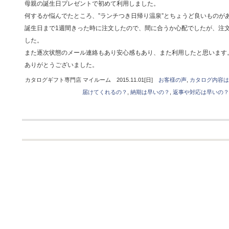
母親の誕生日プレゼントで初めて利用しました。
何するか悩んでたところ、”ランチつき日帰り温泉”とちょうど良いものが
誕生日まで1週間きった時に注文したので、間に合うか心配でしたが、注
した。
また逐次状態のメール連絡もあり安心感もあり、また利用したと思います
ありがとうございました。
カタログギフト専門店 マイルーム 2015.11.01[日]
お客様の声
,
カタログ内容は
届けてくれるの？
,
納期は早いの？
,
返事や対応は早いの？