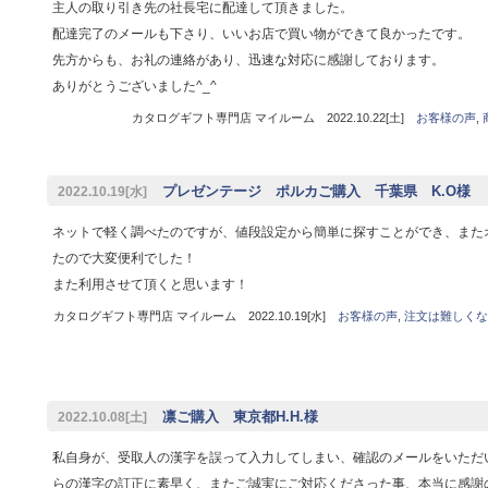
主人の取り引き先の社長宅に配達して頂きました。
配達完了のメールも下さり、いいお店で買い物ができて良かったです。
先方からも、お礼の連絡があり、迅速な対応に感謝しております。
ありがとうございました^_^
カタログギフト専門店 マイルーム 2022.10.22[土]
お客様の声
,
プレゼンテージ ポルカご購入 千葉県 K.O様
2022.10.19[水]
ネットで軽く調べたのですが、値段設定から簡単に探すことができ、また
たので大変便利でした！
また利用させて頂くと思います！
カタログギフト専門店 マイルーム 2022.10.19[水]
お客様の声
,
注文は難しくな
凛ご購入 東京都H.H.様
2022.10.08[土]
私自身が、受取人の漢字を誤って入力してしまい、確認のメールをいただ
らの漢字の訂正に素早く、またご誠実にご対応くださった事、本当に感謝