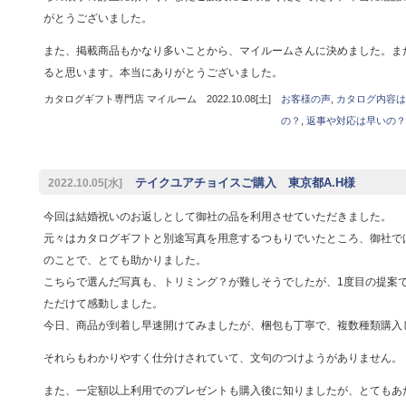
がとうございました。
また、掲載商品もかなり多いことから、マイルームさんに決めました。ま
ると思います。本当にありがとうございました。
カタログギフト専門店 マイルーム 2022.10.08[土]
お客様の声
,
カタログ内容は
の？
,
返事や対応は早いの？
テイクユアチョイスご購入 東京都A.H様
2022.10.05[水]
今回は結婚祝いのお返しとして御社の品を利用させていただきました。
元々はカタログギフトと別途写真を用意するつもりでいたところ、御社で
のことで、とても助かりました。
こちらで選んだ写真も、トリミング？が難しそうでしたが、1度目の提案
ただけて感動しました。
今日、商品が到着し早速開けてみましたが、梱包も丁寧で、複数種類購入
それらもわかりやすく仕分けされていて、文句のつけようがありません。
また、一定額以上利用でのプレゼントも購入後に知りましたが、とてもあ