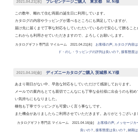
プレゼンテージご購入 東京都 Ｍ.Ｎ様
2021.04.21[水]
この数年、離れて住む両親の誕生日に利用しています。
カタログの内容やラッピングが選べるところにも満足していますが、
届け先に届くまで丁寧な対応をしていただいているので安心して贈ること
これからも利用させていただきますので、よろしくお願いします。
カタログギフト専門店 マイルーム 2021.04.21[水]
お客様の声
,
カタログ内容は
ド・のし・ラッピングの評判は良いの？
,
接客態度は
ディズニーカタログご購入 茨城県 K.Y様
2021.04.16[金]
あまり期日がない中、早急な対応をしていただけて感謝しております。
メールでの案内もとても親切でこんなにも丁寧な会社様に出会うのも初め
い気持ちにもなりました。
梱包も丁寧でラッピングも可愛いく言う事なしです。
また機会がありましたらご利用させていただきます。ありがとうございま
カタログギフト専門店 マイルーム 2021.04.16[金]
お客様の声
,
メッセージカ
良いの？
,
接客態度は良いの？
,
納期は