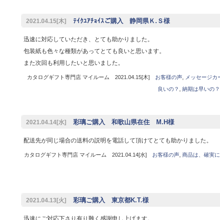
ﾃｲｸﾕｱﾁｮｲｽご購入 静岡県Ｋ.Ｓ様
2021.04.15[木]
迅速に対応していただき、とても助かりました。
包装紙も色々な種類があってとても良いと思います。
また次回も利用したいと思いました。
カタログギフト専門店 マイルーム 2021.04.15[木]
お客様の声
,
メッセージカ
良いの？
,
納期は早いの？
彩璃ご購入 和歌山県在住 M.H様
2021.04.14[水]
配送先が同じ場合の送料の説明を電話して頂けてとても助かりました。
カタログギフト専門店 マイルーム 2021.04.14[水]
お客様の声
,
商品は、確実に
彩璃ご購入 東京都K.T.様
2021.04.13[火]
迅速にご対応下さり有り難く感謝申し上げます。