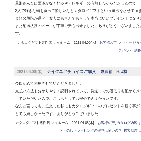
旦那さんとは面識がなく好みやアレルギーの有無もわからなかったので、
2人で好きな物を食べて欲しいなとカタログギフトという選択をさせて頂
金額の段階が選べ、友人にも喜んでもらえて本当にいいプレゼントになり
また配送状況のメールが丁寧で安心出来ました。ありがとうございました
す。
カタログギフト専門店 マイルーム 2021.04.08[木]
お客様の声
,
メッセージカ
良いの？
,
接客
テイクユアチョイスご購入 東京都 H.U様
2021.04.08[木]
今回初めて利用させていただきました。
支払い方法も分かりやすく説明されていて、発送までの段取りも細かくメ
していただいたので、こちらとしても安心できよかったです。
なんと言っても、注文した私にもカタログギフトのプレゼントを頂く事が
とても嬉しかったです。ありがとうございました。
カタログギフト専門店 マイルーム 2021.04.08[木]
お客様の声
,
カタログ内容は
ド・のし・ラッピングの評判は良いの？
,
接客態度は