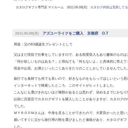
カタログギフト専門店 マイルーム 2011.05.09[月]
カタログ内容は充実してる
アズユーライクをご購入 京都府 O.T
2011.05.09[月]
用途：父の63歳誕生プレゼントとして
父はまだ現役で仕事をしていますので、ある程度収入もあり趣味のものは
「何か欲しいものはある？」と尋ねても「何もないよ」と具体的に答えて
現金やお花、お酒といったごくありきたりのことしかしていませんでした
旅行でも食材でも何でも良いので、好きなものをもらってほしいという思
インターネットで検索したところ、このサイトがヒットしました。
こんなにも選びきれないほど種類があるとは思わず、決めるまでにかなり
以前に百貨店でカタログギフトを購入したことがありますが、カタログの
でした。
ＭＹＲＯＯＭさんは、中身を見ることができたので、大変良かったと思い
届いてすぐに父から旅行用の鞄を選びましたと連絡があり、カタログギフ
した。