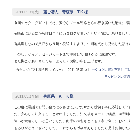
凛ご購入 青森県 T.K.様
2011.05.31[火]
今回のカタログギフトでは、安心なメール連絡と心の行き届いた配送に感
長崎市にいる妹から昨日早々にカタログが着いたという電話がありました
香典返しなので八戸から長崎へ発送するより、中間地点から発送したほう
「のし」からメッセージカードまで準備して頂けるとは感謝です。
また機会がありましたら、よろしくお願い申し上げます。
カタログギフト専門店 マイルーム 2011.05.31[火]
カタログ内容は充実してる
ラッピングの評判
兵庫県 Ｋ．Ｋ様
2011.05.27[金]
この度は電話でお問い合わせをさせて頂いた時から親切丁寧に応対して下
た。安心して注文することが出来ました。注文後もメールで確認、商品到
遣いが素晴らしいと思いました。商品の梱包もとても丁寧で全てにおいて
もありがとうございました。これからも機会がありましたら是非お願した