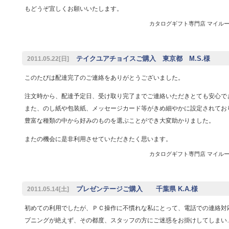
もどうぞ宜しくお願いいたします。
カタログギフト専門店 マイルーム 
テイクユアチョイスご購入 東京都 M.S.様
2011.05.22[日]
このたびは配達完了のご連絡をありがとうございました。
注文時から、配達予定日、受け取り完了までご連絡いただきとても安心で
また、のし紙や包装紙、メッセージカード等がきめ細やかに設定されてお
豊富な種類の中から好みのものを選ぶことができ大変助かりました。
またの機会に是非利用させていただきたく思います。
カタログギフト専門店 マイルーム 
プレゼンテージご購入 千葉県 K.A.様
2011.05.14[土]
初めての利用でしたが、ＰＣ操作に不慣れな私にとって、電話での連絡対
プニングが絶えず、その都度、スタッフの方にご迷惑をお掛けしてしまい