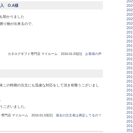
20
入 O.A様
20
20
20
も助かりました
20
20
贈り物が出来るので、
20
20
20
20
20
20
カタログギフト専門店 マイルーム 2016.01.03[日]
お客様の声
20
20
20
20
20
20
20
末この時期の注文にも迅速な対応をして頂き有難うございまし
20
20
20
20
。
20
うございました。
20
20
門店 マイルーム 2016.01.03[日]
過去の注文者は満足してるの？
20
20
20
20