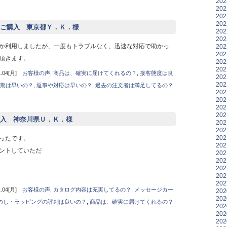
20
20
20
20
ご購入 東京都Ｙ．Ｋ．様
20
20
か利用しましたが、一度もトラブルなく、迅速な対応で助かっ
20
20
頂きます。
20
20
04[月]
お客様の声
,
商品は、確実に届けてくれるの？
,
接客態度は良
20
20
期は早いの？
,
返事や対応は早いの？
,
過去の注文者は満足してるの？
20
20
20
20
入 神奈川県Ｕ．Ｋ．様
20
20
20
ったです。
20
ントしていただ
20
20
20
20
20
04[月]
お客様の声
,
カタログ内容は充実してるの？
,
メッセージカー
20
20
のし・ラッピングの評判は良いの？
,
商品は、確実に届けてくれるの？
20
20
20