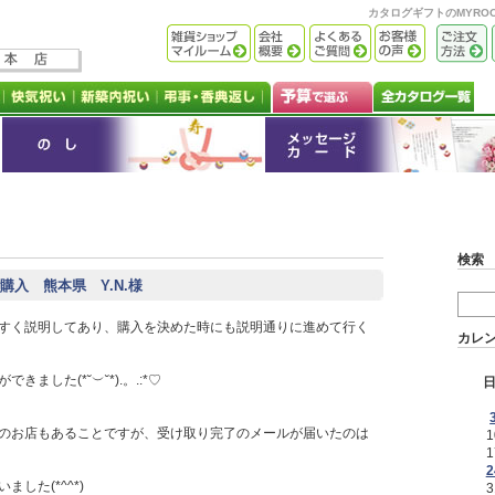
カタログギフトのMYR
検索
入 熊本県 Y.N.様
すく説明してあり、購入を決めた時にも説明通りに進めて行く
カレ
した(*˘︶˘*).。.:*♡
のお店もあることですが、受け取り完了のメールが届いたのは
1
1
2
した(*^^*)
3