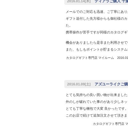
ティアラご購入 千葉県
2016.01.14[木]
メールでのご対応も迅速、ご丁寧にあり
ギフト送付した先方様からも御社様のカ
た。
携帯操作が苦手ですが同様のカタログギ
機会がありましたら是非また利用させて
また、もしもポイントが貯まるシステム
カタログギフト専門店 マイルーム 2016.01.
アズユーライクご購入
2016.01.09[土]
とても気持ちの良い買い物が出来ました
外のしが破れていた事のがあり少しネッ
とても丁寧な梱包で大変 良かったです
このお店で続けて追加注文させて頂きま
カタログギフト専門店 マイル