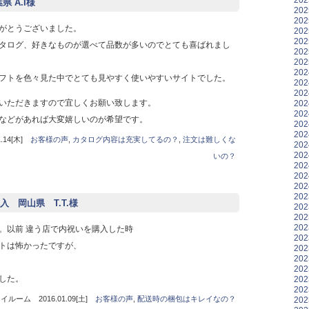
 A.I様
20
20
がとうございました。
20
20
タログ、好きなものが選べて品数が多いのでとても喜ばれまし
20
20
20
フトを色々見た中でとても見やすく使いやすいサイトでした。
20
20
いただきますので宜しくお願い致します。
20
20
などがあれば大変嬉しいのが希望です。
20
20
14[木]
お客様の声
,
カタログ内容は充実してるの？
,
注文は難しくな
20
20
いの？
20
20
20
20
 岡山県 T.T.様
20
20
20
。以前 違う店で内祝いを購入した時
20
トは怖かったですが、
20
20
。
20
した。
20
20
ーム 2016.01.09[土]
お客様の声
,
配送時の梱包はキレイなの？
20