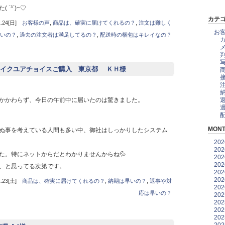
˙³˙)~♡
カテ
24[日]
お客様の声
,
商品は、確実に届けてくれるの？
,
注文は難しく
お
いの？
,
過去の注文者は満足してるの？
,
配送時の梱包はキレイなの？
イクユアチョイスご購入 東京都 ＫＨ様
かかわらず、今日の午前中に届いたのは驚きました。
MONT
ぬ事を考えている人間も多い中、御社はしっかりしたシステム
20
20
た。特にネットからだとわかりませんからね💦
20
20
、と思ってる次第です。
20
20
23[土]
商品は、確実に届けてくれるの？
,
納期は早いの？
,
返事や対
20
応は早いの？
20
20
20
20
20