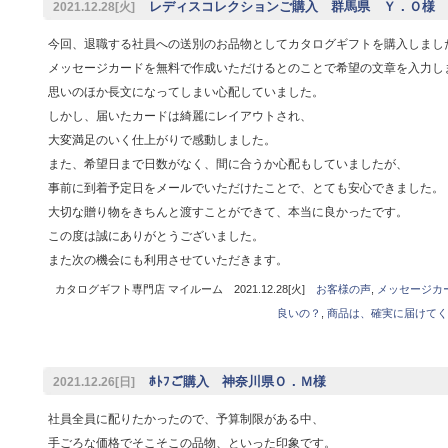
レディスコレクションご購入 群馬県 Ｙ．Ｏ様
2021.12.28[火]
今回、退職する社員への送別のお品物としてカタログギフトを購入しまし
メッセージカードを無料で作成いただけるとのことで希望の文章を入力し
思いのほか長文になってしまい心配していました。
しかし、届いたカードは綺麗にレイアウトされ、
大変満足のいく仕上がりで感動しました。
また、希望日まで日数がなく、間に合うか心配もしていましたが、
事前に到着予定日をメールでいただけたことで、とても安心できました。
大切な贈り物をきちんと渡すことができて、本当に良かったです。
この度は誠にありがとうございました。
また次の機会にも利用させていただきます。
カタログギフト専門店 マイルーム 2021.12.28[火]
お客様の声
,
メッセージカ
良いの？
,
商品は、確実に届けてく
ﾎﾄﾌご購入 神奈川県Ｏ．Ｍ様
2021.12.26[日]
社員全員に配りたかったので、予算制限がある中、
手ごろな価格でそこそこの品物、といった印象です。