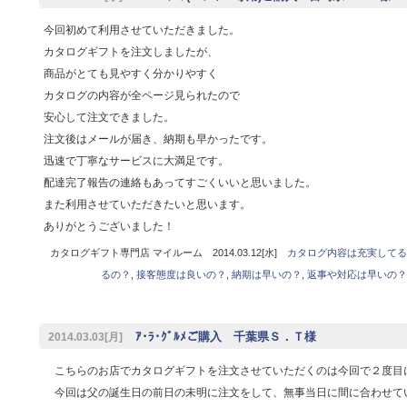
今回初めて利用させていただきました。
カタログギフトを注文しましたが、
商品がとても見やすく分かりやすく
カタログの内容が全ページ見られたので
安心して注文できました。
注文後はメールが届き、納期も早かったです。
迅速で丁寧なサービスに大満足です。
配達完了報告の連絡もあってすごくいいと思いました。
また利用させていただきたいと思います。
ありがとうございました！
カタログギフト専門店 マイルーム 2014.03.12[水]
カタログ内容は充実してる
るの？
,
接客態度は良いの？
,
納期は早いの？
,
返事や対応は早いの？
ｱ･ﾗ･ｸﾞﾙﾒご購入 千葉県Ｓ．Ｔ様
2014.03.03[月]
こちらのお店でカタログギフトを注文させていただくのは今回で２度目
今回は父の誕生日の前日の未明に注文をして、無事当日に間に合わせて