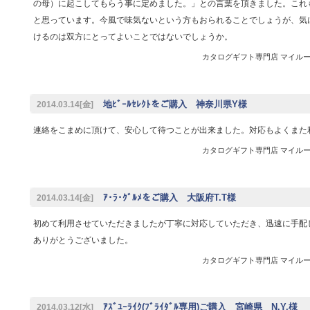
の母）に起こしてもらう事に定めました。」との言葉を頂きました。これ
と思っています。今風で味気ないという方もおられることでしょうが、気
けるのは双方にとってよいことではないでしょうか。
カタログギフト専門店 マイルーム 
地ﾋﾞｰﾙｾﾚｸﾄをご購入 神奈川県Y様
2014.03.14[金]
連絡をこまめに頂けて、安心して待つことが出来ました。対応もよくまた
カタログギフト専門店 マイルーム 
ｱ･ﾗ･ｸﾞﾙﾒをご購入 大阪府T.T様
2014.03.14[金]
初めて利用させていただきましたが丁寧に対応していただき、迅速に手配
ありがとうございました。
カタログギフト専門店 マイルーム 
ｱｽﾞﾕｰﾗｲｸ(ﾌﾞﾗｲﾀﾞﾙ専用)ご購入 宮崎県 N.Y.様
2014.03.12[水]