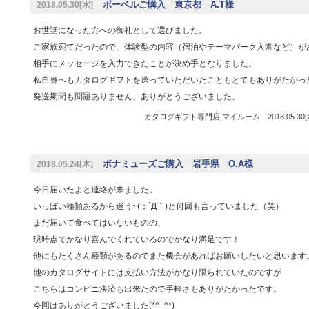
ボーベルご購入 東京都 A.T様
2018.05.30[水]
お世話になった方への御礼として選びました。
ご家族宛てだったので、体験型の内容（宿泊やテーマパーク入園など）が
相手にメッセージを入力できたことが決め手となりました。
私自身へもカタログギフトを送っていただいたこともとてもありがたかっ
発送期間も問題ありません。ありがとうございました。
カタログギフト専門店 マイルーム 2018.05.30
ボナミューズご購入 岩手県 O.A様
2018.05.24[木]
今日届いたよと連絡が来ました。
いっぱい種類あるから迷う~(；´Д｀)と何回も言っていました（笑）
まだ届いて食べてはいないものの、
現時点でかなり喜んでくれているのでかなり満足です！
他にもたくさん種類があるのでまた機会があればお願いしたいと思います
他のカタログサイトには支払い方法がかなり限られていたのですが
こちらはコンビニ決済も出来たので手軽さもありがたかったです。
今回はありがとうございました(*^_^*)