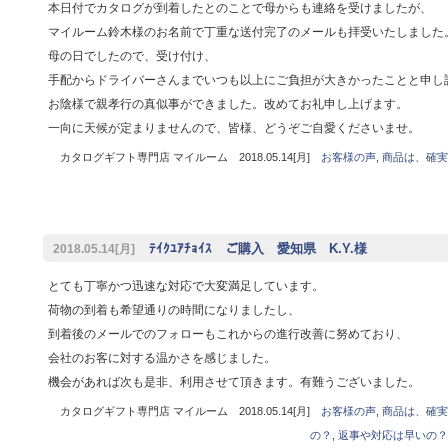
本日付でカタログが到着したとのことで母からも連絡を受けましたが、
マイルーム鈴木様のお名前で丁重な送付完了のメールも拝受いたしました
母の日でしたので、受け付け、
手配からドライバーさんまでいつも以上にご負担が大きかったことと申し
お陰様で親孝行の真似事ができました。改めてお礼申し上げます。
一向に天候が定まりませんので、皆様、どうぞご自愛くださいませ。
カタログギフト専門店 マイルーム 2018.05.14[月]
お客様の声
,
商品は、確実
ﾃｲｸﾕｱﾁｮｲｽ ご購入 愛知県 K.Y.様
2018.05.14[月]
とても丁寧かつ迅速な対応で大変満足しています。
荷物の到着も希望通りの時間になりましたし、
到着後のメールでのフォローもこれからの進行改善に努めており、
会社のお客に対する温かさを感じました。
機会があれば次も是非、利用させて頂きます。有難うございました。
カタログギフト専門店 マイルーム 2018.05.14[月]
お客様の声
,
商品は、確実
の？
,
返事や対応は早いの？