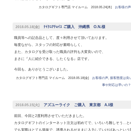
カタログギフト専門店 マイルーム 2018.05.24[木]
お客様の声
ﾃｲｸﾕｱﾁｮｲｽ ご購入 沖縄県 O.N.様
2018.05.18[金]
職員等への記念品として、度々利用させて頂いております。
毎度ながら、スタッフの対応が素晴らしく、
また、カタログを受け取った職員の評判も大変良いので、
まさに『人に紹介できる、したくなる』店です。
今回も、ありがとうございました。
カタログギフト専門店 マイルーム 2018.05.18[金]
お客様の声
,
接客態度は良
事や対応は早いの？
アズユーライク ご購入 東京都 A.I様
2018.05.15[火]
前回、今回と2度利用させていただきました。
カタログギフトのインターネット注文は初めてで、いろいろ難しそう…と
でも実際はとても簡単で、誘導されるがままに入力していけばあっという