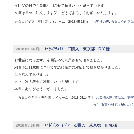
次回父の日でも是非利用させて頂きたいと思っています。
今度は早めに注文します笑 どうぞよろしくお願いいたします。
カタログギフト専門店 マイルーム 2018.05.15[火]
お客様の声
,
カタログ内容は
ﾃｲｸﾕｱﾁｮｲｽ ご購入 東京都 D.Y.様
2018.05.14[月]
お世話になります。今回初めて利用させて頂きました。
到着予定日変更について早急に確実に対応して頂き助かりました。
母も喜んでおりました。
また、次の機会に利用したいと思います。
本当にありがとうございました。
カタログギフト専門店 マイルーム 2018.05.14[月]
お客様の声
,
商品は、確実
の？
,
返事や対応は早いの？
ﾒｲﾄﾞｲﾝｼﾞｬﾊﾟﾝ ご購入 東京都 H.M.様
2018.05.14[月]