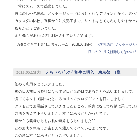
非常にスムーズで感動しました。
特にのしや包装紙、メッセージカードにおしゃれなデザインが多く、選べ
カタログの比較、選択から注文完了まで、サイトはとてもわかりやすかっ
ありがとうございました。
また機会があればぜひ利用させていただきます。
カタログギフト専門店 マイルーム 2018.05.15[火]
お客様の声
,
メッセージカ
良いの？
,
注文は難しくないの？
えらべるﾌﾞﾗﾝﾄﾞ和牛ご購入 東京都 T様
2018.05.15[火]
初めて利用させて頂きました。
母の日の前日お昼頃になって翌日が母の日であることを思い出しまして、
慌ててネットで調べたところ御社のカタログギフトを目にしまして
ダメもとでお電話させて頂きましたところ、親身になって相談に乗って頂
方法を考えて下さいました。本当にありがたかったです。
母からも義母からもお礼の連絡をもらいました^^
どのお肉を頼もうか楽しんで選んでくれているようです。
この度は本当にありがとうございました。