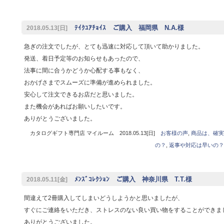
ﾃｲｸﾕｱﾁｮｲｽ ご購入 福岡県 N.A.様
2018.05.13[日]
急ぎの注文でしたが、とても迅速に対応して頂いて助かりました。
発送、着日予定等のお知らせもあったので、
法事に間に合うかどうか心配する事もなく、
おかげさまでスムーズに準備が進められました。
安心して注文できるお店だと思いました。
また機会があればお願いしたいです。
ありがとうございました。
カタログギフト専門店 マイルーム 2018.05.13[日]
お客様の声
,
商品は、確実
の？
,
返事や対応は早いの？
ﾒﾝｽﾞｺﾚｸｼｮﾝ ご購入 神奈川県 T.T.様
2018.05.11[金]
間違えて2冊購入してしまいどうしようかと思いましたが、
すぐにご連絡をいただき、ストレスのない良い買い物をすることができま
ありがとうございました。