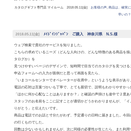
カタログギフト専門店 マイルーム 2018.05.11[金]
お客様の声
,
商品は、確実に
早いの？
ﾒｲﾄﾞｲﾝｼﾞｬﾊﾟﾝ ご購入 神奈川県 N.S.様
2018.05.11[金]
ウェブ検索で貴社のサービスを知りました。
こちらの求めているニーズ（どんな人向けの、どんな特徴のある商品を揃
タログか）を
見つけやすいページのデザインで、短時間で目当てのカタログを見つける
申込フォームへの入力が面倒だと思って画面を見たら、
「いまコールセンターでオペレーターが在席中」というような表示があり
電話の応対は言葉づかいも丁寧で、とても親切で、説明もわかりやすかっ
「ほかに何か心配なことはありますか？」と確認の声掛けも途中で２度あ
スタッフのお名前をここに記すことが適切かどうかわかりませんが、「イ
りがとう」と伝えたいです。
商品は電話でのお話と寸分たがわず、予定通りの日時に届きました。今回
の行くものでした。
回数は少ないかもしれませんが、次に同様の必要性が生じたら、また利用