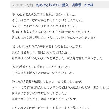
おめでとｾﾚｸｼｮﾝご購入 兵庫県 K.M様
2019.01.22[火]
(購入経緯)友人の第二子出産祝いに購入しました。
考えるほどに、なにが喜ばれるかわかりませんでした。
悩んでるときにこのカタログにたどり着きました。
品揃えも豊富で見てるだけでこちらが幸せ気分になりました。
選ぶ楽しみや届く楽しみもあり、よい贈り物になったと思います。
(選ぶとき)カタログの中身を見れたのもよかったです。
表紙が可愛らしく、値段設定も何段階かあり、
包装紙はいろいろなパターンありました。友人を想像して選べました。
(発送)希望どうりに発送していただけました。
丁寧な梱包や贈るときの袋までいただきました。
(その他)領収書を破棄してしまい、後で困りましたが、
メールにて早急に購入したカタログの値段をお教えいただき、助かりまし
購入後にまさかのお手数おかけしましたが、
誠実に対応いただき、本当にありがたかったです。
またの機会あればリピートし、お願いしようと思っています。