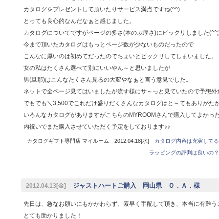
カタログをプレゼントして頂いたりサービス満点ですね(^^)
とっても良心的なんだなぁと感じました。
カタログについてですがページの多さ(本のぶ厚さ)にビックリしました(^^;
今まで頂いたカタログはもっとページ数が少ないものだったので
こんなに厚いのは初めてだったのでちょいとビックリしてしまいました。
女の私はたくさん選べて別にいいやん～と思いましたが
男(旦那)はこんなたくさん見るの大変やなぁと言う意見でした。
ネットで全ページ見てはいましたが流す様にサ～っと見ていたので予想外だっ
でもでも＼3,500でこれだけ盛りだくさんなカタログはと～てもありがた
いろんなカタログがありますがこちらのMYROOMさんで購入してよかったで
内祝いでまた購入させていただく予定をしております♪♪
カタログギフト専門店 マイルーム 2012.04.18[水]
カタログ内容は充実してる
ラッピングの評判は良いの？
ジャストハートご購入 岡山県 Ｏ．Ａ．様
2012.04.13[金]
先日は、急なお願いにもかかわらず、素早く手配して頂き、本当に有難う
とても助かりました！