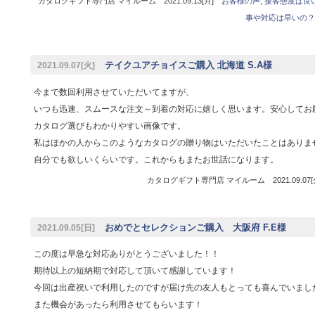
カタログギフト専門店 マイルーム 2021.09.13[月]
お客様の声
,
接客態度は良
事や対応は早いの？
テイクユアチョイスご購入 北海道 S.A様
2021.09.07[火]
今まで数回利用させていただいてますが、
いつも迅速、スムースな注文～到着の対応に嬉しく思います。安心してお
カタログ選びもわかりやすい画像です。
私はほかの人からこのようなカタログの贈り物はいただいたことはありませんが
自分でも欲しいくらいです。これからもまたお世話になります。
カタログギフト専門店 マイルーム 2021.09.07
おめでとセレクションご購入 大阪府 F.E様
2021.09.05[日]
この度は早急な対応ありがとうございました！！
期待以上の短納期で対応して頂いて感謝しています！
今回は出産祝いで利用したのですが届け先の友人もとっても喜んでいまし
また機会があったら利用させてもらいます！