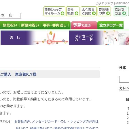
カタログギフトのMYR
検索
ご購入 東京都K.Y様
カレ
いので、お返しに使うようになりました。
いのと、比較的早く納期してくださるので利用しています。
のが助かります。
きます。
1
2
.29[月]
お客様の声
,
メッセージカード・のし・ラッピングの評判は
2
良いの？
,
納期は早いの？
,
過去の注文者は満足してるの？