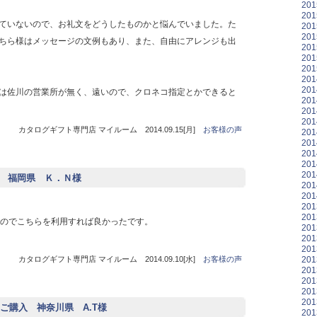
20
20
ていないので、お礼文をどうしたものかと悩んでいました。た
20
20
ちら様はメッセージの文例もあり、また、自由にアレンジも出
20
20
20
20
20
は佐川の営業所が無く、遠いので、クロネコ指定とかできると
20
20
20
カタログギフト専門店 マイルーム 2014.09.15[月]
お客様の声
20
20
20
20
20
購入 福岡県 Ｋ．Ｎ様
20
20
20
20
たのでこちらを利用すれば良かったです。
20
20
20
20
カタログギフト専門店 マイルーム 2014.09.10[水]
お客様の声
20
20
20
20
ご購入 神奈川県 A.T様
20