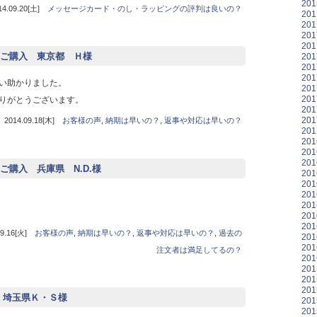
20
09.20[土]
メッセージカード・のし・ラッピングの評判は良いの？
20
20
20
20
ご購入 東京都 Ｈ様
20
20
20
い助かりました。
20
20
りがとうございます。
20
20
14.09.18[木]
お客様の声
,
納期は早いの？
,
返事や対応は早いの？
20
20
20
20
購入 兵庫県 N.D.様
20
20
20
20
20
20
.16[火]
お客様の声
,
納期は早いの？
,
返事や対応は早いの？
,
過去の
20
20
注文者は満足してるの？
20
20
20
20
入 埼玉県Ｋ・Ｓ様
20
20