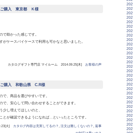
20
20
ご購入 東京都 Ｋ様
20
20
20
20
20
ので助かった感じです。
20
20
すがケースバイケースで利用も可かなと思いました。
20
20
20
20
20
カタログギフト専門店 マイルーム 2014.09.25[木]
お客様の声
20
20
20
20
20
ご購入 和歌山県 C.R様
20
20
ので、商品を選びやすいです。
20
20
ので、安心して問い合わせすることができます。
20
う少し増えてほしいのと、
20
20
ことが確認できるようになれば…といったところです。
20
20
23[火]
カタログ内容は充実してるの？
,
注文は難しくないの？
,
返事
20
や対応は早いの？