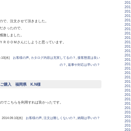
20
20
20
20
20
ので、注文させて頂きました。
20
ださったので、
20
20
感激しました。
20
20
ＹＲＯＯＭさんにしようと思っています。
20
20
20
10[水]
お客様の声
,
カタログ内容は充実してるの？
,
接客態度は良い
20
20
の？
,
返事や対応は早いの？
20
20
20
20
ご購入 福岡県 K.N様
20
20
20
20
たのでこちらを利用すれば良かったです。
20
20
20
20
14.09.10[水]
お客様の声
,
注文は難しくないの？
,
納期は早いの？
20
20
20