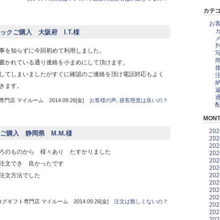
カテ
お
クご購入 大阪府 I.T.様
事を知らずに今回初めて利用しました。
書かれている通り連絡を小まめにして頂けます。
してしまいましたがすぐに確認のご連絡を頂け電話対応もよく
きます。
店 マイルーム 2014.09.26[金]
お客様の声
,
接客態度は良いの？
MONT
20
ご購入 静岡県 M.M.様
20
20
ろのものから 様々あり たすかりました
20
20
注文でき 良かったです
20
20
注文方法でした
20
20
20
グギフト専門店 マイルーム 2014.09.26[金]
注文は難しくないの？
20
20
20