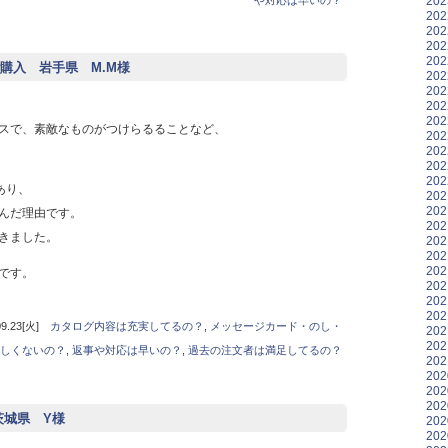
20
20
20
20
20
購入 岩手県 M.M様
20
20
20
20
スで、素敵なものがつけらるることなど、
20
20
20
20
あり、
20
20
んだ理由です。
20
きました。
20
20
20
です。
20
20
20
.23[火]
カタログ内容は充実してるの？
,
メッセージカード・のし・
20
20
しくないの？
,
返事や対応は早いの？
,
過去の注文者は満足してるの？
20
20
20
20
 茨城県 Y様
20
20