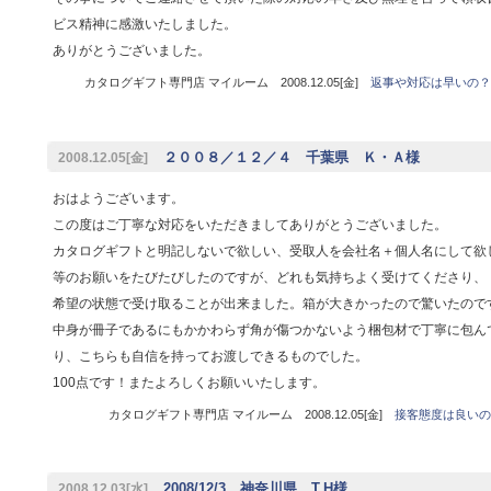
ビス精神に感激いたしました。
ありがとうございました。
カタログギフト専門店 マイルーム 2008.12.05[金]
返事や対応は早いの？
２００８／１２／４ 千葉県 Ｋ・Ａ様
2008.12.05[金]
おはようございます。
この度はご丁寧な対応をいただきましてありがとうございました。
カタログギフトと明記しないで欲しい、受取人を会社名＋個人名にして欲
等のお願いをたびたびしたのですが、どれも気持ちよく受けてくださり、
希望の状態で受け取ることが出来ました。箱が大きかったので驚いたので
中身が冊子であるにもかかわらず角が傷つかないよう梱包材で丁寧に包ん
り、こちらも自信を持ってお渡しできるものでした。
100点です！またよろしくお願いいたします。
カタログギフト専門店 マイルーム 2008.12.05[金]
接客態度は良いの
2008/12/3 神奈川県 T.H様
2008.12.03[水]