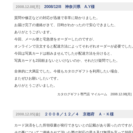
2008/12/8 神奈川県 A.Y様
2008.12.08[月]
質問や修正などの対応が迅速で非常に助かりました。
お届け完了の連絡がきて、日時がわかったので安心できました、
ありがとうございます。
今回、メール便と宅急便をオーダーしたのですが、
オンラインで注文すると配達方法によってそれぞれオーダーが必要でした
今回は写真カードは頼みませんでしたが配達方法を分けると、
写真カードも2回頼まないといけないのか、それだけ疑問でした。
全体的に大満足でした。今後もカタログギフトを利用したい場合、
またぜひお願いしたいです。
ありがとうございました。
カタログギフト専門店 マイルーム 2008.12.08[月
２００８／１２／４ 京都府 Ａ・Ｋ様
2008.12.05[金]
カード決済をした所領収書が発行できないとの記載があり困ったのですが
その事についてご連絡させて頂いた際の対応の早さ及び無理を言って領収