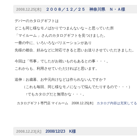
２００８／１２／２５ 神奈川県 Ｎ・Ａ様
2008.12.25[木]
デパーのカタログギフトは
どこも同じ様なモノばかりでつまんないな～と思っていた所
「マイルーム 」さんのカタログギフトを見つけました。
一冊の中に、いろいろなバリエーションがあり
先様の都合、好みなどに対応できると思いお送りさせていただきました。
今回は「弔事」でしたがお祝いものもあるとの事・・・。
これからも、利用させていただければと思います。
追伸：お歳暮、お中元向けなどは作られないんですか？
（これも毎回、同じ様なモノになって悩んでたりするので・・・）
↑でもカタログだと無理かな・・・。
カタログギフト専門店 マイルーム 2008.12.25[木]
カタログ内容は充実してる
2008/12/23 K様
2008.12.23[火]