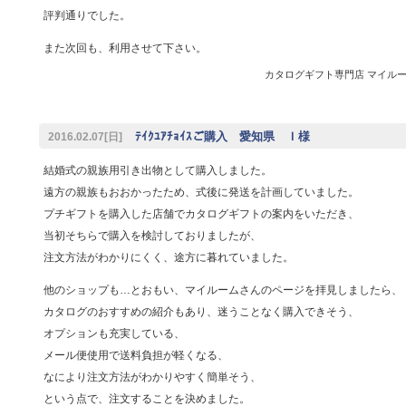
評判通りでした。
また次回も、利用させて下さい。
カタログギフト専門店 マイルーム 
ﾃｲｸﾕｱﾁｮｲｽご購入 愛知県 Ｉ様
2016.02.07[日]
結婚式の親族用引き出物として購入しました。
遠方の親族もおおかったため、式後に発送を計画していました。
プチギフトを購入した店舗でカタログギフトの案内をいただき、
当初そちらで購入を検討しておりましたが、
注文方法がわかりにくく、途方に暮れていました。
他のショップも…とおもい、マイルームさんのページを拝見しましたら、
カタログのおすすめの紹介もあり、迷うことなく購入できそう、
オプションも充実している、
メール便使用で送料負担が軽くなる、
なにより注文方法がわかりやすく簡単そう、
という点で、注文することを決めました。