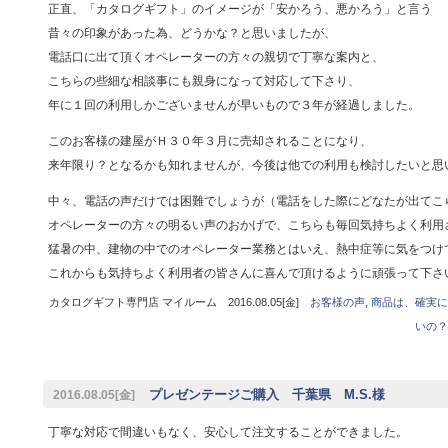
正直、「カタログギフト」のイメージが「安かろう、悪かろう」と言う
昔々の印象があった為、どうかな？と思いましたが、
電話口に出て頂くオペレーターの方々の親切で丁寧な案内と、
こちらの些細な相談事にも親身になって対応して下さり、
年に１回の利用しかございませんが早いもので３年が経過しました。
このお客様の建屋がＨ３０年３月に売却されることになり、
来年限り？となるかも知れませんが、今後は他での利用も検討したいと思
中々、電話の声だけでは困難でしょうが（電話をした際にどなたが出てこ
オペレーターの方々の明るい声のおかげで、こちらも毎回気持ちよく利用
猛暑の中、建物の中でのオペレーター業務とはいえ、熱中症等に気をつけ
これからも気持ちよく利用者の皆さんに喜んで頂けるように頑張って下さ
カタログギフト専門店 マイルーム 2016.08.05[金]
お客様の声
,
商品は、確実に
いの？
プレゼンテージご購入 千葉県 M.S.様
2016.08.05[金]
丁寧な対応で間違いもなく、安心して注文することができました。