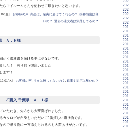
20
20
たらマイルームさんを使わせて頂きたいと思います。
20
20
02[金]
お客様の声
,
商品は、確実に届けてくれるの？
,
接客態度は良
20
いの？
,
過去の注文者は満足してるの？
20
20
20
20
20
潟県 Ａ．Ｈ様
20
20
20
20
細かく御連絡を頂ける事は少ないです。
20
ました！ 有り難う御座いました！
20
20
します！
20
20
2.01[木]
お客様の声
,
注文は難しくないの？
,
返事や対応は早いの？
20
20
20
20
ﾘﾘｽ】 ご購入 千葉県 Ａ．Ｉ様
20
20
20
ていただき、先方から大変喜ばれました。
20
20
るカタログが自身もいただいて1番嬉しい贈り物です。
20
なので贈り物に一言添えられるのも大変ありがたいです。
20