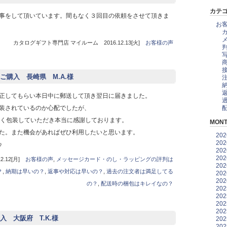
カテ
事をして頂いています。間もなく３回目の依頼をさせて頂きま
お
カタログギフト専門店 マイルーム 2016.12.13[火]
お客様の声
購入 長崎県 M.A.様
正してもらい本日中に郵送して頂き翌日に届きました。
装されているのか心配でしたが、
すく包装していただき本当に感謝しております。
MONT
た。また機会があればぜひ利用したいと思います。
20
20
♪
20
20
.12[月]
お客様の声
,
メッセージカード・のし・ラッピングの評判は
20
？
,
納期は早いの？
,
返事や対応は早いの？
,
過去の注文者は満足してる
20
20
の？
,
配送時の梱包はキレイなの？
20
20
20
20
 大阪府 T.K.様
20
20