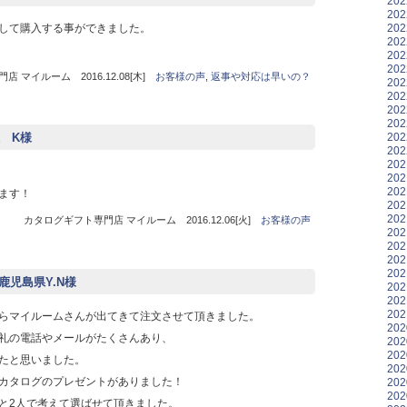
20
20
20
して購入する事ができました。
20
20
20
 マイルーム 2016.12.08[木]
お客様の声
,
返事や対応は早いの？
20
20
20
20
20
 K様
20
20
20
20
ます！
20
20
カタログギフト専門店 マイルーム 2016.12.06[火]
お客様の声
20
20
20
20
 鹿児島県Y.N様
20
20
20
らマイルームさんが出てきて注文させて頂きました。
20
礼の電話やメールがたくさんあり、
20
20
たと思いました。
20
カタログのプレゼントがありました！
20
20
と2人で考えて選ばせて頂きました。