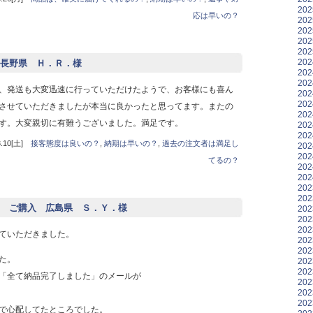
20
応は早いの？
20
20
20
20
20
長野県 Ｈ．Ｒ．様
20
20
、発送も大変迅速に行っていただけたようで、お客様にも喜ん
20
20
させていただきましたが本当に良かったと思ってます。またの
20
す。大変親切に有難うございました。満足です。
20
20
10[土]
接客態度は良いの？
,
納期は早いの？
,
過去の注文者は満足し
20
20
てるの？
20
20
20
20
 ご購入 広島県 Ｓ．Ｙ．様
20
20
20
ていただきました。
20
20
た。
20
20
「全て納品完了しました」のメールが
20
20
20
で心配してたところでした。