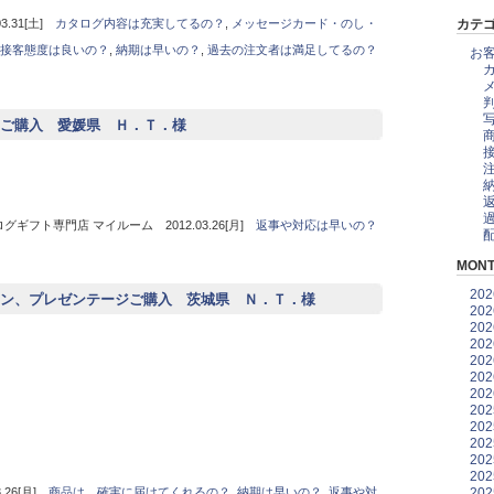
.31[土]
カタログ内容は充実してるの？
,
メッセージカード・のし・
カテ
接客態度は良いの？
,
納期は早いの？
,
過去の注文者は満足してるの？
お
ご購入 愛媛県 Ｈ．Ｔ．様
グギフト専門店 マイルーム 2012.03.26[月]
返事や対応は早いの？
MONT
20
ン、プレゼンテージご購入 茨城県 Ｎ．Ｔ．様
20
20
20
20
20
20
20
20
20
20
20
20
26[月]
商品は、確実に届けてくれるの？
,
納期は早いの？
,
返事や対