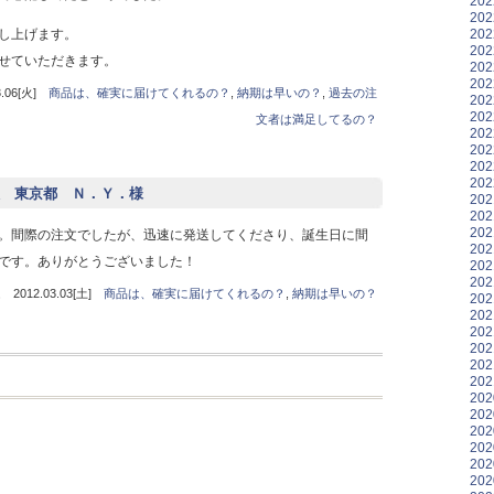
20
20
20
し上げます。
20
せていただきます。
20
20
06[火]
商品は、確実に届けてくれるの？
,
納期は早いの？
,
過去の注
20
20
文者は満足してるの？
20
20
20
20
 東京都 Ｎ．Ｙ．様
20
20
20
。間際の注文でしたが、迅速に発送してくださり、誕生日に間
20
です。ありがとうございました！
20
20
12.03.03[土]
商品は、確実に届けてくれるの？
,
納期は早いの？
20
20
20
20
20
20
20
20
20
20
20
20