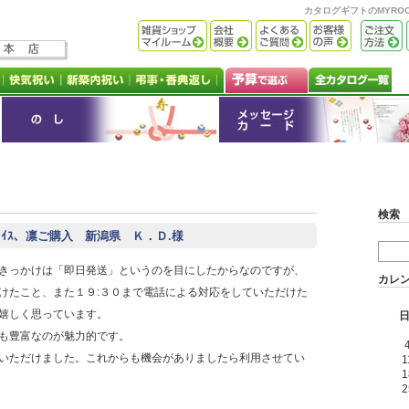
カタログギフトのMYR
検索
ﾕｱﾁｮｲｽ、凛ご購入 新潟県 Ｋ．Ｄ.様
きっかけは「即日発送」というのを目にしたからなのですが、
カレ
けたこと、また１９:３０まで電話による対応をしていただけた
嬉しく思っています。
も豊富なのが魅力的です。
いただけました。これからも機会がありましたら利用させてい
1
1
2