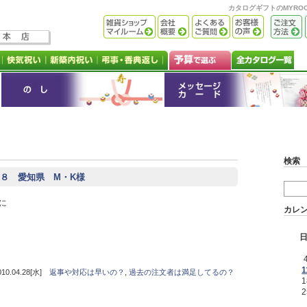
カタログギフトのMYR
検索
８ 愛知県 M・K様
に
カレ
1
.04.28[水]
返事や対応は早いの？
,
過去の注文者は満足してるの？
1
2