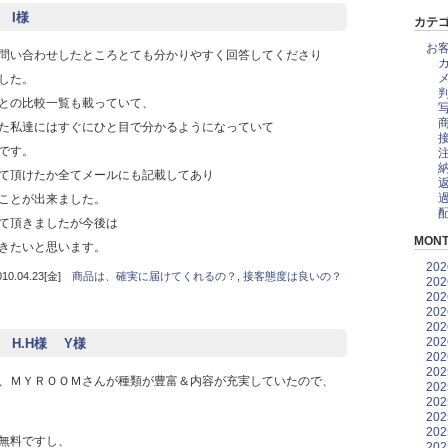
都 I様
カテ
お
問い合わせしたところとても分かりやすく回答してくださり
した。
との比較一覧も載っていて、
た私達にはすぐにひと目で分かるようになっていて
です。
て頂けたか全てメールにも記載してあり
ことが出来ました。
て頂きましたが今後は
MONT
きたいと思います。
20
.04.23[金]
商品は、確実に届けてくれるの？
,
接客態度は良いの？
20
20
20
20
20
玉県 H.H様 Y様
20
20
、ＭＹＲＯＯＭさんが種類が豊富＆内容が充実していたので、
20
20
20
20
無料ですし、
20