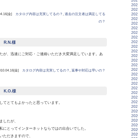
20
20
20
20
.16[金]
カタログ内容は充実してるの？
,
過去の注文者は満足してる
20
の？
20
20
20
20
20
 R.N.様
20
20
たが、迅速にご対応・ご連絡いただき大変満足しています。あ
20
20
20
20
.04.16[金]
カタログ内容は充実してるの？
,
返事や対応は早いの？
20
20
20
20
 K.O.様
20
20
20
してとてもよかったと思っています。
20
20
20
20
ましたが、
20
私にとってインターネットならではの出合いでした。
20
20
いただきますので、