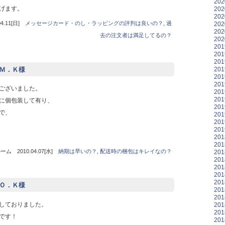
20
げます。
20
20
.11[日]
メッセージカード・のし・ラッピングの評判は良いの？
,
過
20
20
去の注文者は満足してるの？
20
20
20
20
20
 Ｍ．Ｋ様
20
20
ございました。
20
20
に個包装して有り、
20
で、
20
20
20
20
20
 2010.04.07[水]
納期は早いの？
,
配送時の梱包はキレイなの？
20
20
20
20
20
 Ｏ．Ｋ様
20
20
しておりました。
20
20
です！
20