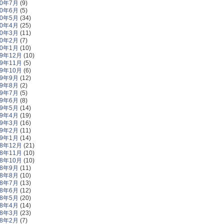
20年7月
(9)
20年6月
(5)
20年5月
(34)
20年4月
(25)
20年3月
(11)
20年2月
(7)
20年1月
(10)
19年12月
(10)
19年11月
(5)
19年10月
(6)
19年9月
(12)
19年8月
(2)
19年7月
(5)
19年6月
(8)
19年5月
(14)
19年4月
(19)
19年3月
(16)
19年2月
(11)
19年1月
(14)
18年12月
(21)
18年11月
(10)
18年10月
(10)
18年9月
(11)
18年8月
(10)
18年7月
(13)
18年6月
(12)
18年5月
(20)
18年4月
(14)
18年3月
(23)
18年2月
(7)