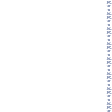
20
20
20
20
20
20
20
20
20
20
20
20
20
20
20
20
20
20
20
20
20
20
20
20
20
20
20
20
20
20