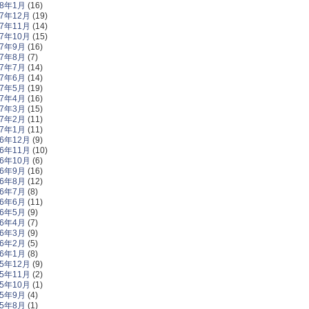
18年1月
(16)
17年12月
(19)
17年11月
(14)
17年10月
(15)
17年9月
(16)
17年8月
(7)
17年7月
(14)
17年6月
(14)
17年5月
(19)
17年4月
(16)
17年3月
(15)
17年2月
(11)
17年1月
(11)
16年12月
(9)
16年11月
(10)
16年10月
(6)
16年9月
(16)
16年8月
(12)
16年7月
(8)
16年6月
(11)
16年5月
(9)
16年4月
(7)
16年3月
(9)
16年2月
(5)
16年1月
(8)
15年12月
(9)
15年11月
(2)
15年10月
(1)
15年9月
(4)
15年8月
(1)