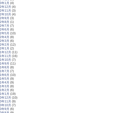
13年1月
(4)
12年12月
(4)
12年11月
(3)
12年10月
(4)
12年9月
(3)
12年8月
(1)
12年7月
(7)
12年6月
(6)
12年5月
(10)
12年4月
(8)
12年3月
(6)
12年2月
(12)
12年1月
(2)
11年12月
(11)
11年11月
(16)
11年10月
(7)
11年9月
(11)
11年8月
(8)
11年7月
(7)
11年6月
(10)
11年5月
(9)
11年4月
(9)
11年3月
(8)
11年2月
(6)
11年1月
(19)
10年12月
(10)
10年11月
(9)
10年10月
(7)
10年9月
(6)
10年8月
(9)