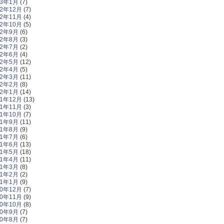
23年1月
(7)
22年12月
(7)
22年11月
(4)
22年10月
(5)
22年9月
(6)
22年8月
(3)
22年7月
(2)
22年6月
(4)
22年5月
(12)
22年4月
(5)
22年3月
(11)
22年2月
(8)
22年1月
(14)
21年12月
(13)
21年11月
(3)
21年10月
(7)
21年9月
(11)
21年8月
(9)
21年7月
(6)
21年6月
(13)
21年5月
(18)
21年4月
(11)
21年3月
(8)
21年2月
(2)
21年1月
(9)
20年12月
(7)
20年11月
(9)
20年10月
(8)
20年9月
(7)
20年8月
(7)