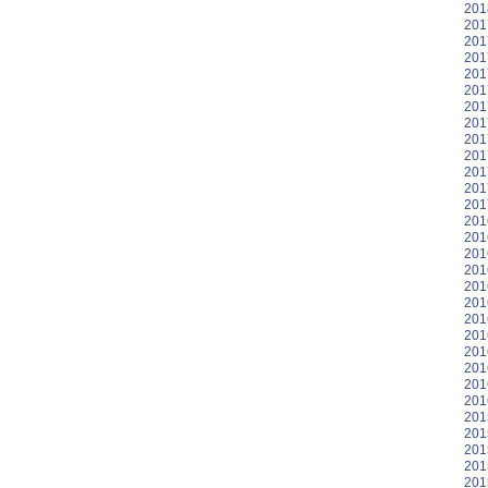
20
20
20
20
20
20
20
20
20
20
20
20
20
20
20
20
20
20
20
20
20
20
20
20
20
20
20
20
20
20