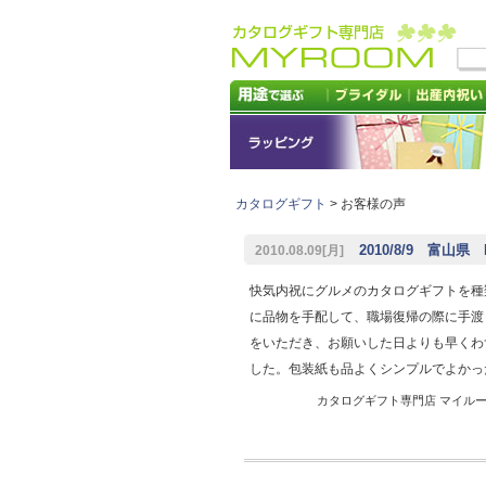
カタログギフト
> お客様の声
2010/8/9 富山県 
2010.08.09[月]
快気内祝にグルメのカタログギフトを種
に品物を手配して、職場復帰の際に手渡
をいただき、お願いした日よりも早くわ
した。包装紙も品よくシンプルでよかっ
カタログギフト専門店 マイルーム 