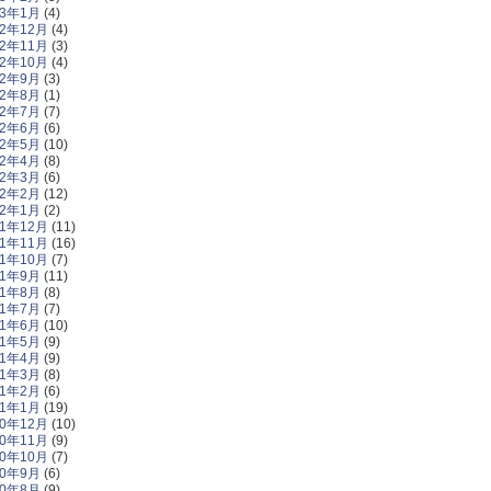
13年1月
(4)
12年12月
(4)
12年11月
(3)
12年10月
(4)
12年9月
(3)
12年8月
(1)
12年7月
(7)
12年6月
(6)
12年5月
(10)
12年4月
(8)
12年3月
(6)
12年2月
(12)
12年1月
(2)
11年12月
(11)
11年11月
(16)
11年10月
(7)
11年9月
(11)
11年8月
(8)
11年7月
(7)
11年6月
(10)
11年5月
(9)
11年4月
(9)
11年3月
(8)
11年2月
(6)
11年1月
(19)
10年12月
(10)
10年11月
(9)
10年10月
(7)
10年9月
(6)
10年8月
(9)