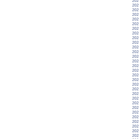
20
20
20
20
20
20
20
20
20
20
20
20
20
20
20
20
20
20
20
20
20
20
20
20
20
20
20
20
20
20