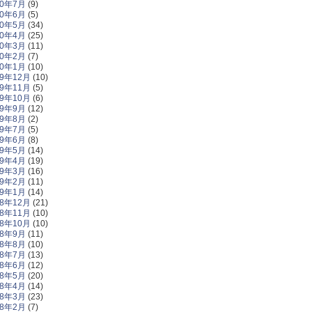
20年7月
(9)
20年6月
(5)
20年5月
(34)
20年4月
(25)
20年3月
(11)
20年2月
(7)
20年1月
(10)
19年12月
(10)
19年11月
(5)
19年10月
(6)
19年9月
(12)
19年8月
(2)
19年7月
(5)
19年6月
(8)
19年5月
(14)
19年4月
(19)
19年3月
(16)
19年2月
(11)
19年1月
(14)
18年12月
(21)
18年11月
(10)
18年10月
(10)
18年9月
(11)
18年8月
(10)
18年7月
(13)
18年6月
(12)
18年5月
(20)
18年4月
(14)
18年3月
(23)
18年2月
(7)