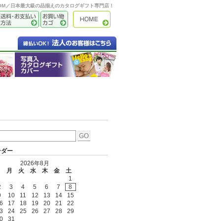
OOM／日本最大級の品揃えのカタログギフト専門店！
ンダー
2026年8月
日
月
火
水
木
金
土
1
2
3
4
5
6
7
8
9
10
11
12
13
14
15
6
17
18
19
20
21
22
3
24
25
26
27
28
29
0
31