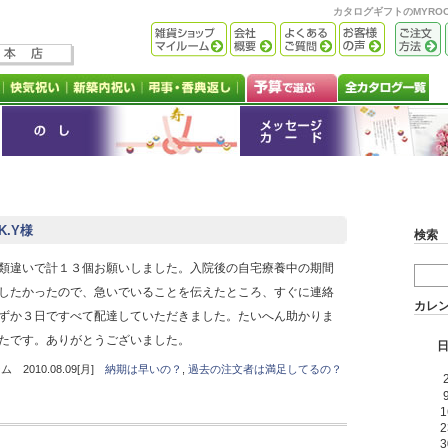
カタログギフトのMYR
K.Y様
検索
類違いで計１３個お願いしました。入院後の自宅療養中の期間
したかったので、急いでいることを伝えたところ、すぐに連絡
カレ
ずか３日ですべて配達していただきました。たいへん助かりま
たです。ありがとうございました。
2010.08.09[月]
納期は早いの？
,
過去の注文者は満足してるの？
1
2
3