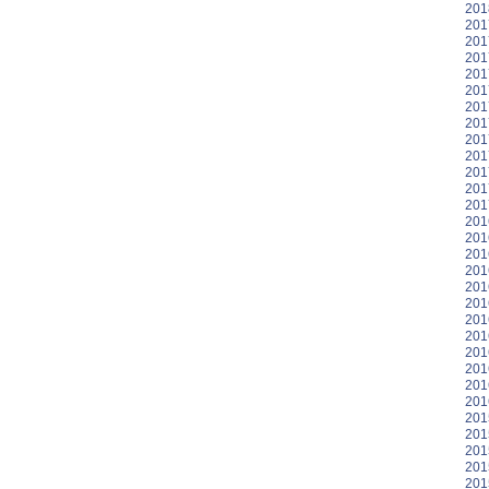
20
20
20
20
20
20
20
20
20
20
20
20
20
20
20
20
20
20
20
20
20
20
20
20
20
20
20
20
20
20