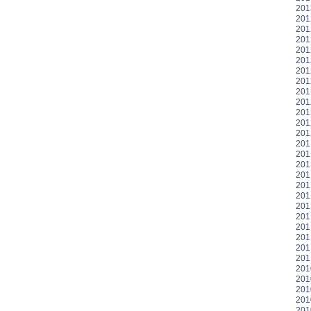
20
20
20
20
20
20
20
20
20
20
20
20
20
20
20
20
20
20
20
20
20
20
20
20
20
20
20
20
20
20