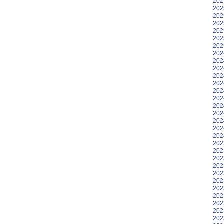
20
20
20
20
20
20
20
20
20
20
20
20
20
20
20
20
20
20
20
20
20
20
20
20
20
20
20
20
20
20