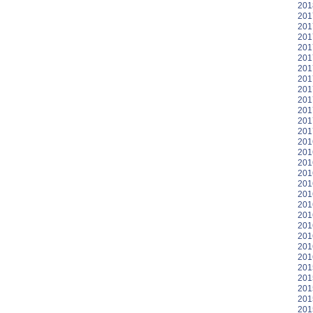
20
20
20
20
20
20
20
20
20
20
20
20
20
20
20
20
20
20
20
20
20
20
20
20
20
20
20
20
20
20