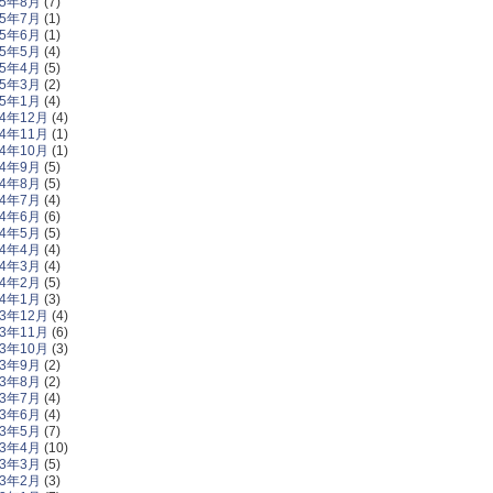
25年8月
(7)
25年7月
(1)
25年6月
(1)
25年5月
(4)
25年4月
(5)
25年3月
(2)
25年1月
(4)
24年12月
(4)
24年11月
(1)
24年10月
(1)
24年9月
(5)
24年8月
(5)
24年7月
(4)
24年6月
(6)
24年5月
(5)
24年4月
(4)
24年3月
(4)
24年2月
(5)
24年1月
(3)
23年12月
(4)
23年11月
(6)
23年10月
(3)
23年9月
(2)
23年8月
(2)
23年7月
(4)
23年6月
(4)
23年5月
(7)
23年4月
(10)
23年3月
(5)
23年2月
(3)