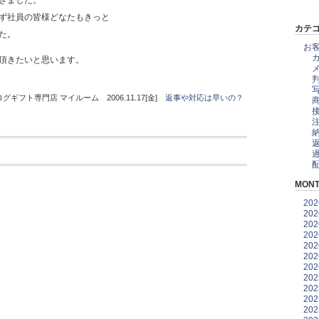
きました。
ず社員の皆様どなたもきっと
カテ
た。
お
頂きたいと思います。
グギフト専門店 マイルーム 2006.11.17[金]
返事や対応は早いの？
MONT
20
20
20
20
20
20
20
20
20
20
20