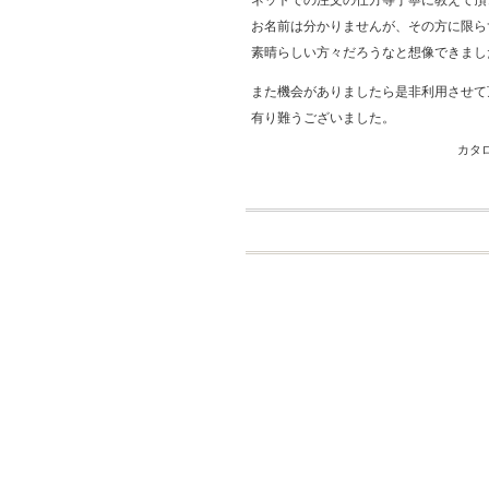
ネットでの注文の仕方等丁寧に教えて頂
お名前は分かりませんが、その方に限ら
素晴らしい方々だろうなと想像できまし
また機会がありましたら是非利用させて
有り難うございました。
カタロ