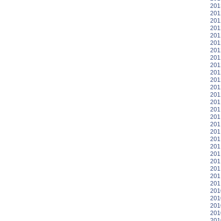
20
20
20
20
20
20
20
20
20
20
20
20
20
20
20
20
20
20
20
20
20
20
20
20
20
20
20
20
20
20