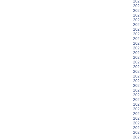
20
20
20
20
20
20
20
20
20
20
20
20
20
20
20
20
20
20
20
20
20
20
20
20
20
20
20
20
20
20