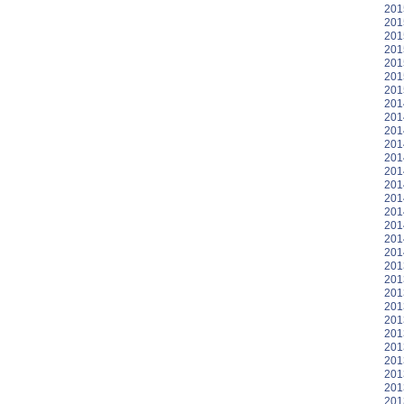
20
20
20
20
20
20
20
20
20
20
20
20
20
20
20
20
20
20
20
20
20
20
20
20
20
20
20
20
20
20