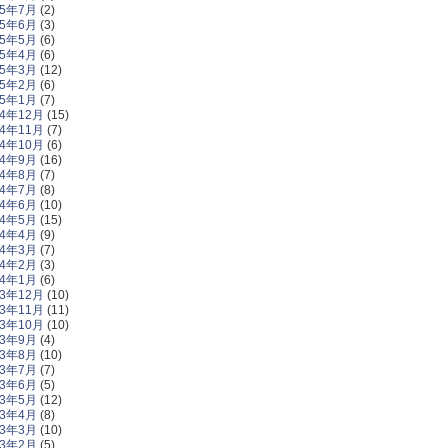
15年7月
(2)
15年6月
(3)
15年5月
(6)
15年4月
(6)
15年3月
(12)
15年2月
(6)
15年1月
(7)
14年12月
(15)
14年11月
(7)
14年10月
(6)
14年9月
(16)
14年8月
(7)
14年7月
(8)
14年6月
(10)
14年5月
(15)
14年4月
(9)
14年3月
(7)
14年2月
(3)
14年1月
(6)
13年12月
(10)
13年11月
(11)
13年10月
(10)
13年9月
(4)
13年8月
(10)
13年7月
(7)
13年6月
(5)
13年5月
(12)
13年4月
(8)
13年3月
(10)
13年2月
(5)