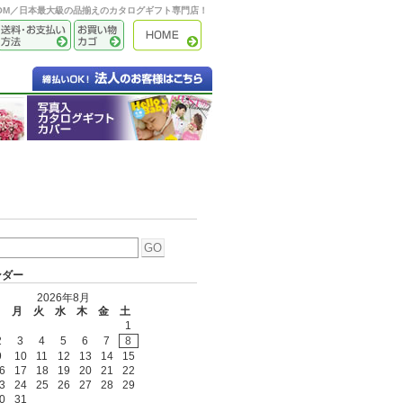
OOM／日本最大級の品揃えのカタログギフト専門店！
ンダー
2026年8月
日
月
火
水
木
金
土
1
2
3
4
5
6
7
8
9
10
11
12
13
14
15
6
17
18
19
20
21
22
3
24
25
26
27
28
29
0
31