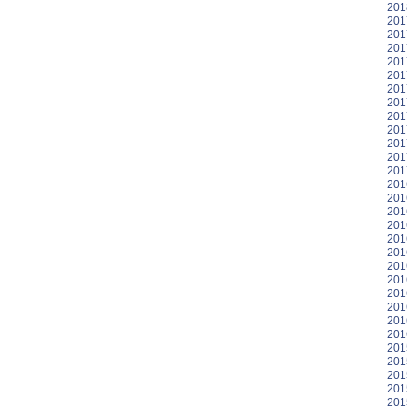
20
20
20
20
20
20
20
20
20
20
20
20
20
20
20
20
20
20
20
20
20
20
20
20
20
20
20
20
20
20