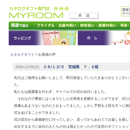
カタログギフト
> お客様の声
０６/１２/５ 宮城県 Ｙ．Ｓ様
2006.12.05[火]
先日はご無理をお願いしまして、即日発送していただきありがとうござい
た。
私たちは披露宴を行わず、チャペルでの式のみ行いました。
それなので事前にはっきりとした出席者を把握することができず、式だ
祝儀もあまりないものだとおもってました。しかし予想を上回る方々に祝
式をあげることができました。
式の翌日から新婚旅行に行ってしまい、戻ってからあわててお返しを探し
出社するまでに会社の人たちの分は揃えたかったので近所のギフトショッ