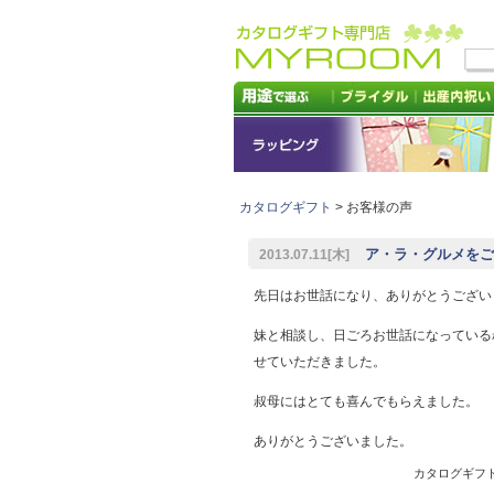
カタログギフト
> お客様の声
ア・ラ・グルメをご
2013.07.11[木]
先日はお世話になり、ありがとうござい
妹と相談し、日ごろお世話になっている
せていただきました。
叔母にはとても喜んでもらえました。
ありがとうございました。
カタログギフト専