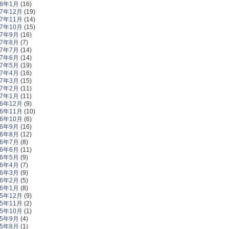
18年1月
(16)
17年12月
(19)
17年11月
(14)
17年10月
(15)
17年9月
(16)
17年8月
(7)
17年7月
(14)
17年6月
(14)
17年5月
(19)
17年4月
(16)
17年3月
(15)
17年2月
(11)
17年1月
(11)
16年12月
(9)
16年11月
(10)
16年10月
(6)
16年9月
(16)
16年8月
(12)
16年7月
(8)
16年6月
(11)
16年5月
(9)
16年4月
(7)
16年3月
(9)
16年2月
(5)
16年1月
(8)
15年12月
(9)
15年11月
(2)
15年10月
(1)
15年9月
(4)
15年8月
(1)