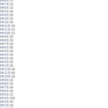
25年8月
(7)
25年7月
(1)
25年6月
(1)
25年5月
(4)
25年4月
(5)
25年3月
(2)
25年1月
(4)
24年12月
(4)
24年11月
(1)
24年10月
(1)
24年9月
(5)
24年8月
(5)
24年7月
(4)
24年6月
(6)
24年5月
(5)
24年4月
(4)
24年3月
(4)
24年2月
(5)
24年1月
(3)
23年12月
(4)
23年11月
(6)
23年10月
(3)
23年9月
(2)
23年8月
(2)
23年7月
(4)
23年6月
(4)
23年5月
(7)
23年4月
(10)
23年3月
(5)
23年2月
(3)