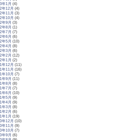
13年1月
(4)
12年12月
(4)
12年11月
(3)
12年10月
(4)
12年9月
(3)
12年8月
(1)
12年7月
(7)
12年6月
(6)
12年5月
(10)
12年4月
(8)
12年3月
(6)
12年2月
(12)
12年1月
(2)
11年12月
(11)
11年11月
(16)
11年10月
(7)
11年9月
(11)
11年8月
(8)
11年7月
(7)
11年6月
(10)
11年5月
(9)
11年4月
(9)
11年3月
(8)
11年2月
(6)
11年1月
(19)
10年12月
(10)
10年11月
(9)
10年10月
(7)
10年9月
(6)
10年8月
(9)