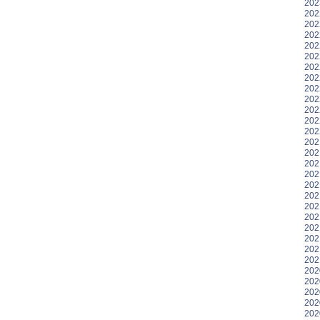
20
20
20
20
20
20
20
20
20
20
20
20
20
20
20
20
20
20
20
20
20
20
20
20
20
20
20
20
20
20