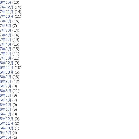
18年1月
(16)
17年12月
(19)
17年11月
(14)
17年10月
(15)
17年9月
(16)
17年8月
(7)
17年7月
(14)
17年6月
(14)
17年5月
(19)
17年4月
(16)
17年3月
(15)
17年2月
(11)
17年1月
(11)
16年12月
(9)
16年11月
(10)
16年10月
(6)
16年9月
(16)
16年8月
(12)
16年7月
(8)
16年6月
(11)
16年5月
(9)
16年4月
(7)
16年3月
(9)
16年2月
(5)
16年1月
(8)
15年12月
(9)
15年11月
(2)
15年10月
(1)
15年9月
(4)
15年8月
(1)