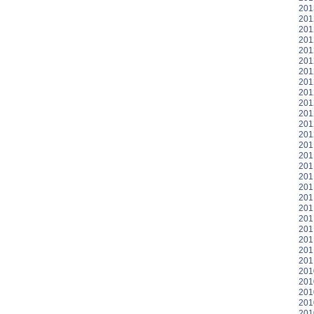
20
20
20
20
20
20
20
20
20
20
20
20
20
20
20
20
20
20
20
20
20
20
20
20
20
20
20
20
20
20