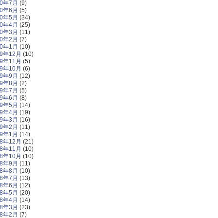
20年7月
(9)
20年6月
(5)
20年5月
(34)
20年4月
(25)
20年3月
(11)
20年2月
(7)
20年1月
(10)
19年12月
(10)
19年11月
(5)
19年10月
(6)
19年9月
(12)
19年8月
(2)
19年7月
(5)
19年6月
(8)
19年5月
(14)
19年4月
(19)
19年3月
(16)
19年2月
(11)
19年1月
(14)
18年12月
(21)
18年11月
(10)
18年10月
(10)
18年9月
(11)
18年8月
(10)
18年7月
(13)
18年6月
(12)
18年5月
(20)
18年4月
(14)
18年3月
(23)
18年2月
(7)