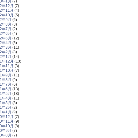
23年1月
(7)
22年12月
(7)
22年11月
(4)
22年10月
(5)
22年9月
(6)
22年8月
(3)
22年7月
(2)
22年6月
(4)
22年5月
(12)
22年4月
(5)
22年3月
(11)
22年2月
(8)
22年1月
(14)
21年12月
(13)
21年11月
(3)
21年10月
(7)
21年9月
(11)
21年8月
(9)
21年7月
(6)
21年6月
(13)
21年5月
(18)
21年4月
(11)
21年3月
(8)
21年2月
(2)
21年1月
(9)
20年12月
(7)
20年11月
(9)
20年10月
(8)
20年9月
(7)
20年8月
(7)