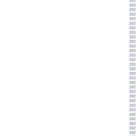
20
20
20
20
20
20
20
20
20
20
20
20
20
20
20
20
20
20
20
20
20
20
20
20
20
20
20
20
20
20