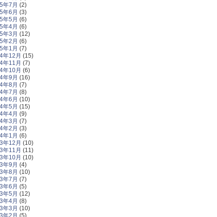
15年7月
(2)
15年6月
(3)
15年5月
(6)
15年4月
(6)
15年3月
(12)
15年2月
(6)
15年1月
(7)
14年12月
(15)
14年11月
(7)
14年10月
(6)
14年9月
(16)
14年8月
(7)
14年7月
(8)
14年6月
(10)
14年5月
(15)
14年4月
(9)
14年3月
(7)
14年2月
(3)
14年1月
(6)
13年12月
(10)
13年11月
(11)
13年10月
(10)
13年9月
(4)
13年8月
(10)
13年7月
(7)
13年6月
(5)
13年5月
(12)
13年4月
(8)
13年3月
(10)
13年2月
(5)